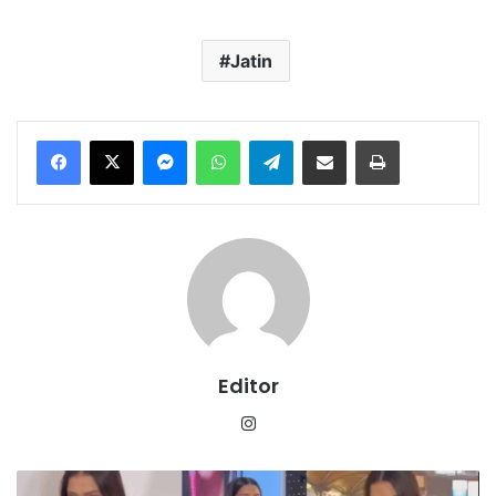
Jatin
Messenger
WhatsApp
Telegram
Share via Email
Print
Editor
Instagram
शर्ट