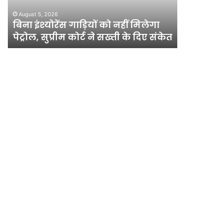
August 5, 2
पेट्रोल,
ढाई
?
दिल्ली मे
August 5, 2026
सुप्रीम
साल
बिना इंश्योरेंस गाड़ियों को नहीं मिलेगा
साल में 
कोर्ट
में
पेट्रोल, सुप्रीम कोर्ट ने सख्ती के दिए संकेत
जब्त
ने
365
सख्ती
गिरफ्तार
के
और
दिए
15
संकेत
हजार
रोल
जब्त