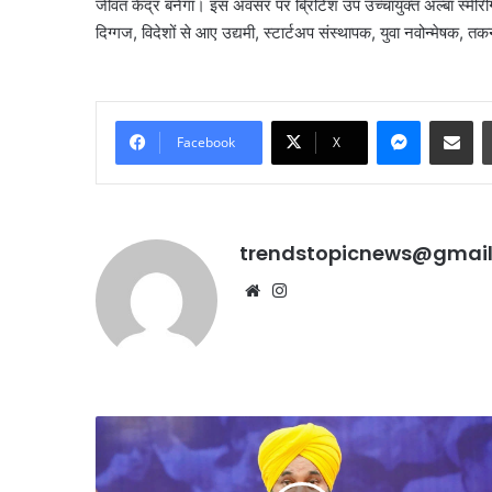
जीवंत केंद्र बनेगा। इस अवसर पर ब्रिटिश उप उच्चायुक्त अल्बा स्मेरिग
दिग्गज, विदेशों से आए उद्यमी, स्टार्टअप संस्थापक, युवा नवोन्मेषक, 
Messenge
Share vi
Facebook
X
trendstopicnews@gmai
Website
Instagram
जंतर-
मंतर
पर
‘इस
बड़े
बार
आतंकी
भी
हमले