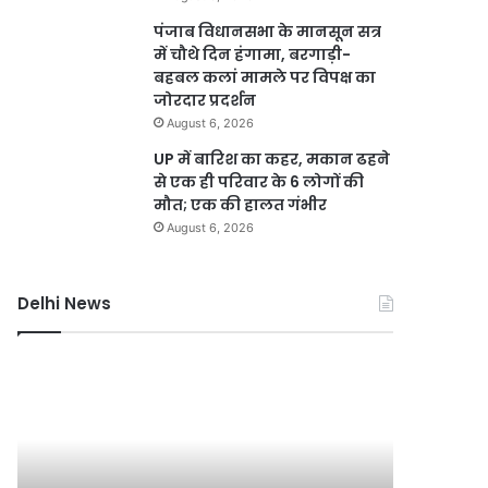
पंजाब विधानसभा के मानसून सत्र
में चौथे दिन हंगामा, बरगाड़ी-
बहबल कलां मामले पर विपक्ष का
जोरदार प्रदर्शन
August 6, 2026
UP में बारिश का कहर, मकान ढहने
से एक ही परिवार के 6 लोगों की
मौत; एक की हालत गंभीर
August 6, 2026
Delhi News
बिना
दिल्ली
इंश्योरेंस
में
गाड़ियों
चाइनीज
को
मांझे
नहीं
का
मिलेगा
कहर,