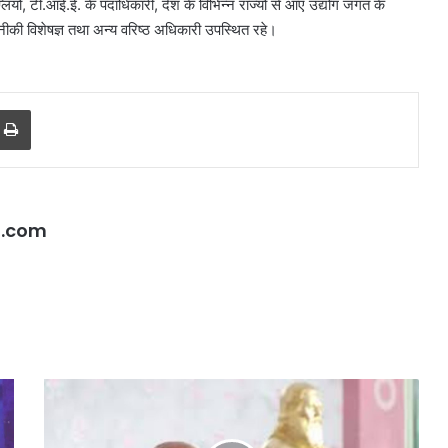
्लियो, टी.आई.ई. के पदाधिकारी, देश के विभिन्न राज्यों से आए उद्योग जगत के
तकनीकी विशेषज्ञ तथा अन्य वरिष्ठ अधिकारी उपस्थित रहे।
r
a Email
Print
l.com
सौरभ
दास
के
सीएम
बंगले
योगी
पर
बोले-
क्यों