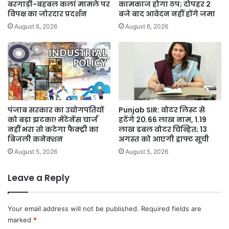
रुपये
बरगाड़ी-बहबल कलां मामले पर
कामकाज होगा ठप; दोपहर 2
किए
विपक्ष का जोरदार प्रदर्शन
बजे बाद आवेदन नहीं होंगे जमा
जारी
August 6, 2026
August 6, 2026
पंजाब सरकार का उद्योगपतियों
Punjab SIR: वोटर लिस्ट से
को बड़ा झटका! मेंटेनेंस चार्ज
हटेंगे 20.66 लाख नाम, 1.19
नहीं भरा तो कटेगा फैक्ट्री का
लाख डबल वोटर चिन्हित; 13
बिजली कनेक्शन
अगस्त को आएगी ड्राफ्ट सूची
August 5, 2026
August 5, 2026
Leave a Reply
Your email address will not be published.
Required fields are
marked
*