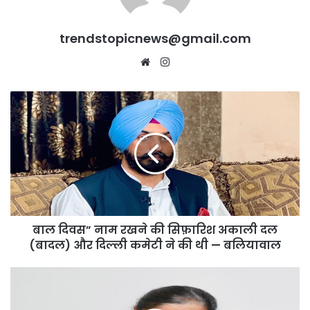
trendstopicnews@gmail.com
Website
Instagram
बाल
दिवस”
नाम
रखने
की
सिफ़ारिश
अकाली
दल
(बादल)
बाल दिवस” नाम रखने की सिफ़ारिश अकाली दल
और
दिल्ली
(बादल) और दिल्ली कमेटी ने की थी — बलियावाल
कमेटी
ने
भगवंत
की
मान
थी
ने