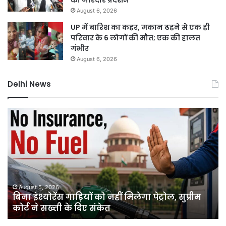
August 6, 2026
UP में बारिश का कहर, मकान ढहने से एक ही
परिवार के 6 लोगों की मौत; एक की हालत
गंभीर
August 6, 2026
Delhi News
बिना
दिल
इंश्योरेंस
में
गाड़ियों
चा
को
मांझ
नहीं
का
मिलेगा
कह
पेट्रोल,
ढाई
सुप्रीम
सा
August 5, 2026
बिना इंश्योरेंस गाड़ियों को नहीं मिलेगा पेट्रोल, सुप्रीम
कोर्ट
में
कोर्ट ने सख्ती के दिए संकेत
ने
36
सख्ती
गिर