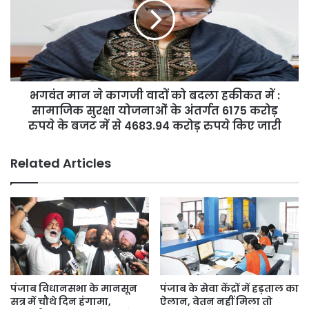
—
कागजी
बलियावाल
वादों
को
बदला
हकीकत
में
भगवंत मान ने कागजी वादों को बदला हकीकत में :
:
सामाजिक
सामाजिक सुरक्षा योजनाओं के अंतर्गत 6175 करोड़
सुरक्षा
रुपये के बजट में से 4683.94 करोड़ रुपये किए जारी
योजनाओं
के
Related Articles
अंतर्गत
6175
करोड़
रुपये
के
बजट
में
से
4683.94
पंजाब विधानसभा के मानसून
पंजाब के सेवा केंद्रों में हड़ताल का
करोड़
सत्र में चौथे दिन हंगामा,
ऐलान, वेतन नहीं मिला तो