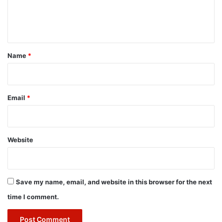
e
n
t
*
Name
*
Email
*
Website
Save my name, email, and website in this browser for the next
time I comment.