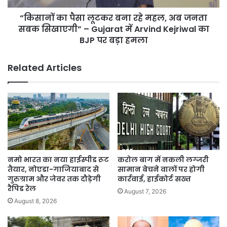
Cases
जनता
की
“किसानों का पैसा लूटकर बना रहे महल, अब जनता
सबक
जांच
सिखाएगी”
सबक सिखाएगी” – Gujarat में Arvind Kejriwal का
को
–
BJP पर बड़ा हमला
‘जानबूझकर
Gujarat
रोक
में
Related Articles
रही’
Arvind
है
Kejriwal
का
BJP
पर
बड़ा
हमला
नमो भारत का नया हाईस्पीड रूट
करोल बाग में नकली लग्जरी
तैयार, नोएडा-गाजियाबाद से
सामान बेचने वालों पर होगी
गुरुग्राम और जेवर तक दौड़ेगी
कार्रवाई, हाईकोर्ट सख्त
रैपिड रेल
August 7, 2026
August 8, 2026