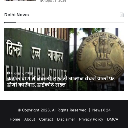
August 8, 2026
Delhi News
करोल
दिल
बाग
में
में
24
नकली
घंटे
लग्जरी
बि
सामान
आपूर
बेचने
के
वालों
लि
August 7, 2026
करोल बाग में नकली लग्जरी सामान बेचने वालों पर
पर
बैट
होगी कार्रवाई, हाईकोर्ट सख्त
होगी
स्ट
कार्रवाई,
सिस
हाईकोर्ट
वि
सख्त
होग
© Copyright 2026, All Rights Reserved |
NewsX 24
Home
About
Contact
Disclaimer
Privacy Policy
DMCA