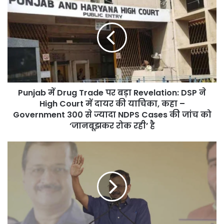
में
Drug
Trade
पर
बड़ा
Revelation:
DSP
ने
Punjab में Drug Trade पर बड़ा Revelation: DSP ने
High
Court
High Court में दायर की याचिका, कहा –
में
Government 300 से ज्यादा NDPS Cases की जांच को
दायर
‘जानबूझकर रोक रही’ है
की
याचिका,
“किसानों
कहा
का
–
पैसा
Government
लूटकर
300
बना
से
रहे
ज्यादा
महल,
NDPS
अब