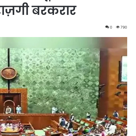
ाज़गी बरकरार
0
790