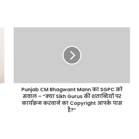
Punjab
CM
Bhagwant
Mann
का
SGPC
को
सवाल
–
Punjab CM Bhagwant Mann का SGPC को
“क्या
Sikh
सवाल – “क्या Sikh Gurus की शताब्दियों पर
Gurus
कार्यक्रम करवाने का Copyright आपके पास
की
है?”
शताब्दियों
पर
कार्यक्रम
करवाने