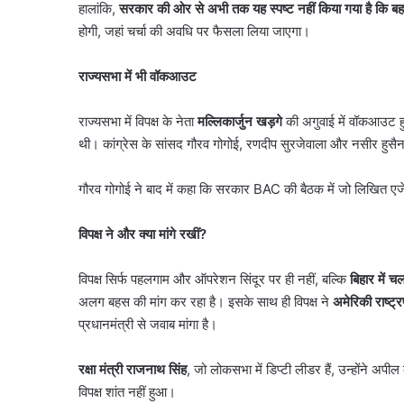
हालांकि,
सरकार की ओर से अभी तक यह स्पष्ट नहीं किया गया है कि 
August 5, 2026
सुप्रीम
टर वेरिफिकेशन की अंतिम
बिना इंश्योरेंस गाड़ियों को 
होगी, जहां चर्चा की अवधि पर फैसला लिया जाएगा।
कोर्ट
अब 17 अगस्त तक मौका
पेट्रोल, सुप्रीम कोर्ट ने सख्
ने
सख्ती
राज्यसभा में भी वॉकआउट
के
दिए
राज्यसभा में विपक्ष के नेता
मल्लिकार्जुन खड़गे
की अगुवाई में वॉकआउट ह
संकेत
थी। कांग्रेस के सांसद गौरव गोगोई, रणदीप सुरजेवाला और नसीर हुसै
गौरव गोगोई ने बाद में कहा कि सरकार BAC की बैठक में जो लिखित एजे
विपक्ष ने और क्या मांगे रखीं
?
विपक्ष सिर्फ पहलगाम और ऑपरेशन सिंदूर पर ही नहीं, बल्कि
बिहार में 
अलग बहस की मांग कर रहा है। इसके साथ ही विपक्ष ने
अमेरिकी राष्ट्
प्रधानमंत्री से जवाब मांगा है।
रक्षा मंत्री राजनाथ सिंह
, जो लोकसभा में डिप्टी लीडर हैं, उन्होंने अपील 
विपक्ष शांत नहीं हुआ।