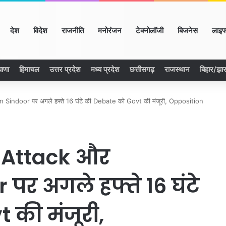
ome
देश
विदेश
राजनीति
मनोरंजन
टेक्नोलॉजी
बिजनेस
लाइफ
याणा
हिमाचल
उत्तर प्रदेश
मध्य प्रदेश
छत्तीसगढ़
राजस्थान
बिहार/झा
indoor पर अगले हफ्ते 16 घंटे की Debate को Govt की मंजूरी, Opposition
 Attack और
पर अगले हफ्ते 16 घंटे
 की मंजूरी,