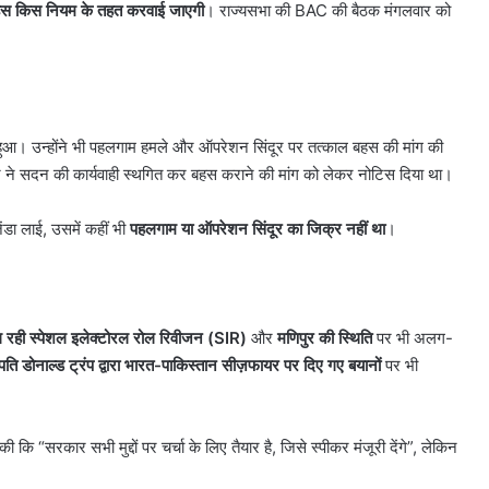
दिल्ली में चाइनीज मांझे का कहर, ढाई
बहस किस नियम के तहत करवाई जाएगी
। राज्यसभा की BAC की बैठक मंगलवार को
साल
नहीं मिलेगा
साल में 365 गिरफ्तार और 15 हजार रोल
में
ती के दिए संकेत
जब्त
365
गिरफ्तार
और
15
ुआ। उन्होंने भी पहलगाम हमले और ऑपरेशन सिंदूर पर तत्काल बहस की मांग की
हजार
न ने सदन की कार्यवाही स्थगित कर बहस कराने की मांग को लेकर नोटिस दिया था।
रोल
जब्त
ंडा लाई, उसमें कहीं भी
पहलगाम या ऑपरेशन सिंदूर का जिक्र नहीं था
।
चल रही स्पेशल इलेक्टोरल रोल रिवीजन (
SIR)
और
मणिपुर की स्थिति
पर भी अलग-
रपति डोनाल्ड ट्रंप द्वारा भारत-पाकिस्तान सीज़फायर पर दिए गए बयानों
पर भी
की कि “सरकार सभी मुद्दों पर चर्चा के लिए तैयार है, जिसे स्पीकर मंजूरी देंगे”, लेकिन