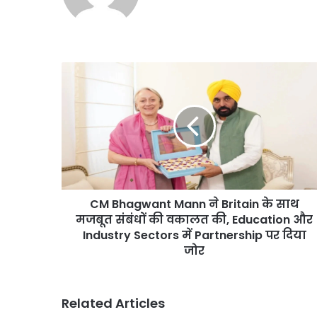
CM
Bhagwant
Mann
ने
Britain
के
साथ
मजबूत
संबंधों
CM Bhagwant Mann ने Britain के साथ
की
वकालत
मजबूत संबंधों की वकालत की, Education और
की,
Industry Sectors में Partnership पर दिया
Education
जोर
और
Industry
Sectors
Related Articles
में