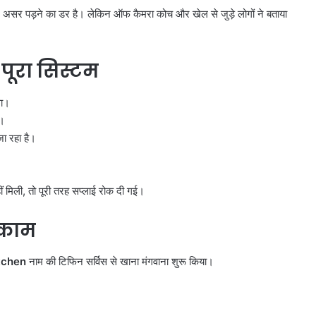
 पर असर पड़ने का डर है। लेकिन ऑफ कैमरा कोच और खेल से जुड़े लोगों ने बताया
ा पूरा सिस्टम
था।
ा।
ा रहा है।
 मिली, तो पूरी तरह सप्लाई रोक दी गई।
करोल
बाग
 काम
में
नकली
tchen
नाम की टिफिन सर्विस से खाना मंगवाना शुरू किया।
लग्जरी
सामान
 आतंकी
August 7, 2026
बेचने
ान से हो रहा
करोल बाग में नकली लग्जरी सामान
वालों