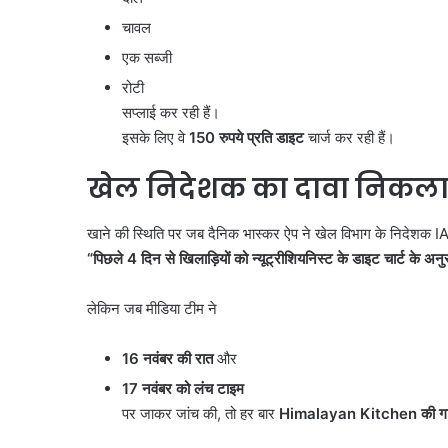
था ऑपरेशन; पेट्रोल बम ह
खुलासा,
चावल
तैयारी
पाकिस्तान
से
एक सब्जी
हो
रोटी
रहा
सप्लाई कर रही हैं।
था
इसके लिए वे
150
रुपये प्रति डाइट
चार्ज कर रही हैं।
ऑपरेशन;
पेट्रोल
खेल निदेशक का दावा निकला
बम
हमले
की
खाने की स्थिति पर जब दैनिक भास्कर ऐप ने खेल विभाग के निदेशक IAS 
थी
“
पिछले
4
दिन से खिलाड़ियों को न्यूट्रीशियनिस्ट के डाइट चार्ट के 
तैयारी
लेकिन जब मीडिया टीम ने
16
नवंबर की रात
और
17
नवंबर को लंच टाइम
पर जाकर जांच की, तो हर बार
Himalayan Kitchen
की ग