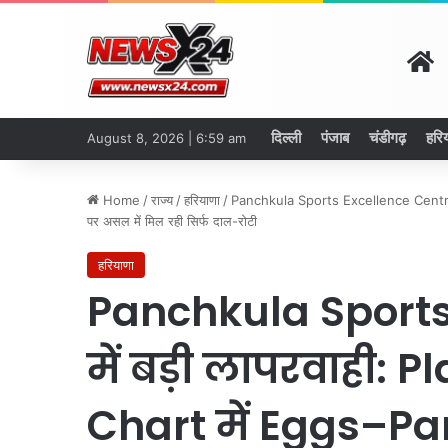
H
दिल्ली
पंजाब
चंडीगढ़
हरि
August 8, 2026 | 6:59 am
Home
/
राज्य
/
हरियाणा
/
Panchkula Sports Excellence Centre मे
पर असल में मिल रही सिर्फ दाल-रोटी
हरियाणा
Panchkula Sports
में बड़ी लापरवाही: P
Chart में Eggs–Pa