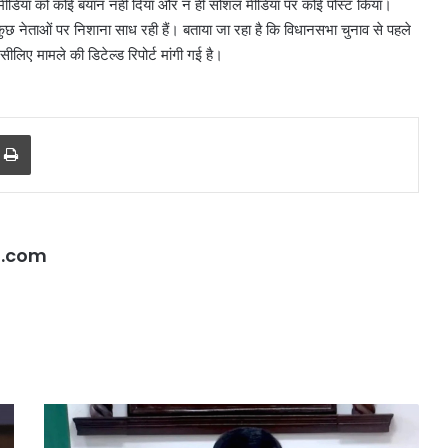
ोंने मीडिया को कोई बयान नहीं दिया और न ही सोशल मीडिया पर कोई पोस्ट किया।
 कुछ नेताओं पर निशाना साध रही हैं। बताया जा रहा है कि विधानसभा चुनाव से पहले
लिए मामले की डिटेल्ड रिपोर्ट मांगी गई है।
r
a Email
Print
l.com
दिल्ली
में
24
घंटे
बिजली
आपूर्ति
हरियाणा
के
ी लग्जरी सामान
के
August 7, 2026
लिए