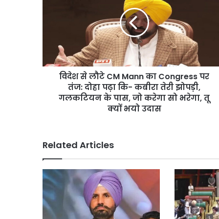
ेशन; पेट्रोल बम हमले की थी
बेचने वालों पर होगी 
लौटे
पर
CM
सख्त
होगी
Mann
कार्रवाई,
का
हाईकोर्ट
Congress
सख्त
पर
तंज:
विदेश से लौटे CM Mann का Congress पर
दोहा
पढ़ा
तंज: दोहा पढ़ा कि- कबीरा तेरी झोपड़ी,
कि-
गलकटियन के पास, जो करेगा सो भरेगा, तू
कबीरा
क्यों भयो उदास
तेरी
झोपड़ी,
गलकटियन
Related Articles
के
पास,
जो
करेगा
सो
भरेगा,
तू
क्यों