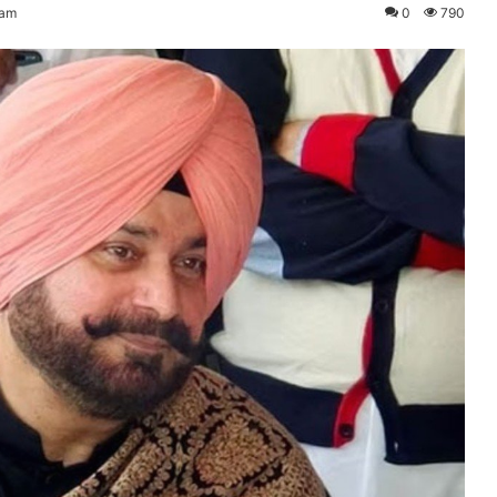
 am
0
790