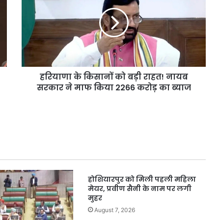
कार्रवाई, हाईकोर्ट
दिल्ली में 24 घंटे बिजली आपूर्ति 
किसानों
बैटरी
को
बैटरी स्टोरेज सिस्टम विकसित ह
स्टोरेज
बड़ी
सिस्टम
राहत!
विकसित
नायब
होगा
सरकार
ने
हरियाणा के किसानों को बड़ी राहत! नायब
माफ
किया
सरकार ने माफ किया 2266 करोड़ का ब्याज
2266
करोड़
का
ब्याज
होशियारपुर को मिली पहली महिला
मेयर, प्रवीण सैनी के नाम पर लगी
मुहर
August 7, 2026