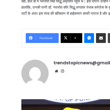
वहीं, हाल ही में नवजोत सिंह सिद्धू अमृतसर पहुंचे थे। इस दौरान उन्ह
हालांकि, उनकी पत्नी डॉ. नवजोत कौर सिद्धू लगातार पंजाब कांग्रेस के
पार्टी के अंदर इस तरह की खींचतान से हाईकमान काफी नाराज है और इसी
Messenge
Share vi
Facebook
X
trendstopicnews@gmai
Website
Instagram
करोल
बाग
में
नकली
लग्जरी
7, 2026
सामान
ंतर प्रदर्शन पर बड़े आतंकी
August 7, 2026
विदेश
बेचने
का खुलासा, पाकिस्तान से हो रहा
करोल बाग में नकल
से
वालों