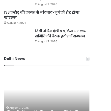
August 7, 2026
138 करोड़ की लागत से नांदघाट-मुंगेली रोड होगा
फोरलेन
August 7, 2026
13वीं पश्चिम क्षेत्रीय पुलिस समन्वय
समिति की बैठक इंदौर में सम्पन्न
August 7, 2026
Delhi News
जली
दिल्ली
नकदी
रिज
मामले
संरक्ष
में
हेतु
यशवंत
चार
वर्मा
वर्षीय
August 7, 2026
पर
मेगा
जली नकदी मामले में यशवंत वर्मा पर
A
एसआईटी
योजना