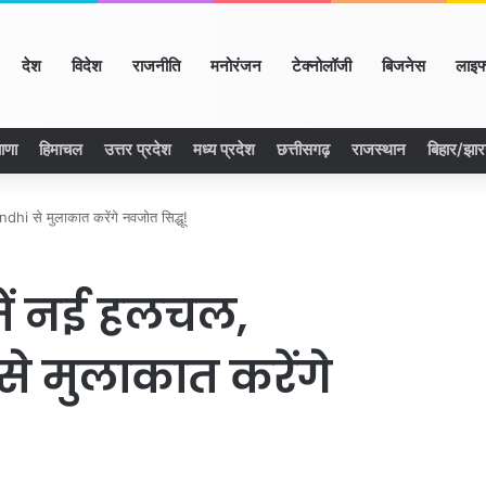
ome
देश
विदेश
राजनीति
मनोरंजन
टेक्नोलॉजी
बिजनेस
लाइफ
ाणा
हिमाचल
उत्तर प्रदेश
मध्य प्रदेश
छत्तीसगढ़
राजस्थान
बिहार/झा
hi से मुलाकात करेंगे नवजोत सिद्धू!
में नई हलचल,
े मुलाकात करेंगे