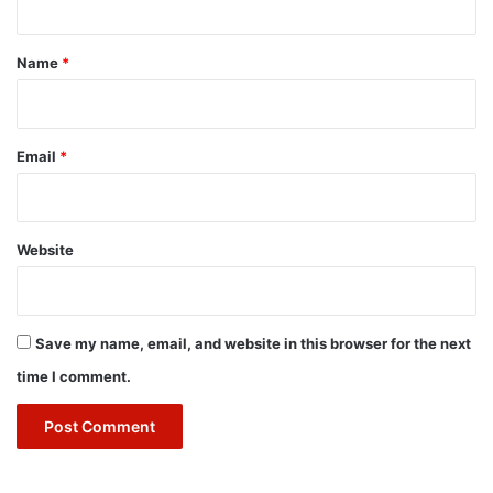
t
*
Name
*
Email
*
Website
Save my name, email, and website in this browser for the next
time I comment.