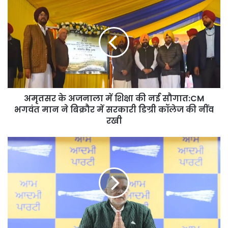
अमृतसर
के
अजनाला
में
शिक्षा
की
नई
सौगात:CM
भगवंत
अमृतसर के अजनाला में शिक्षा की नई सौगात:CM
मान
ने
भगवंत मान ने बिक्रौर में सरकारी डिग्री कॉलेज की नींव
बिक्रौर
रखी
में
सरकारी
भगवंत
डिग्री
मान
कॉलेज
सरकार
की
हर
नींव
घर
रखी
को
देगी
मुफ्त
मुख्यमंत्री