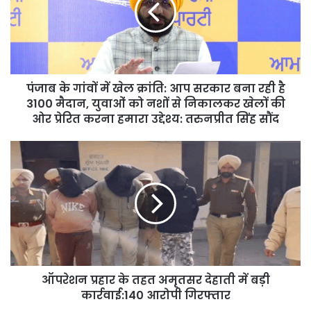
खेल
क्रांति:
आप
सरकार
बना
पंजाब के गांवों में खेल क्रांति: आप सरकार बना रही है
रही
है
3100 मैदान, युवाओं को नशों से निकालकर खेलों की
3100
ओर प्रेरित करना हमारा उद्देश्य: तरुनप्रीत सिंह सौंद
मैदान,
युवाओं
ऑपरेशन
को
प्रहार
नशों
के
से
तहत
निकालकर
अमृतसर
खेलों
देहाती
की
में
ओर
बड़ी
प्रेरित
कार्रवाई:140
करना
ऑपरेशन प्रहार के तहत अमृतसर देहाती में बड़ी
आरोपी
हमारा
गिरफ्तार
कार्रवाई:140 आरोपी गिरफ्तार
उद्देश्य: