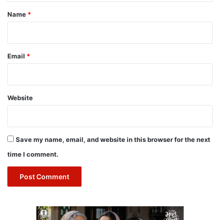
*
Name
*
Email
*
Website
Save my name, email, and website in this browser for the next
time I comment.