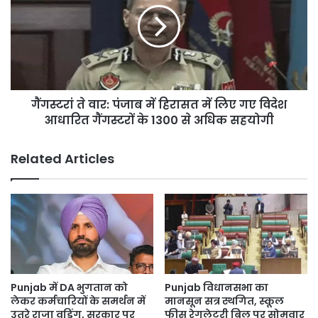
अभियान
पंजाब
की
में
अगुवाई
हिरासत
की
में
लिए
गए
गैंगस्टरां ते वार: पंजाब में हिरासत में लिए गए विदेश
विदेश
आधारित
आधारित गैंगस्टरों के 1300 से अधिक सहयोगी
गैंगस्टरों
के
Related Articles
1300
से
अधिक
सहयोगी
Punjab में DA भुगतान को
Punjab विधानसभा का
लेकर कर्मचारियों के समर्थन में
मानसून सत्र स्थगित, स्कूल
उतरे राजा वड़िंग, सरकार पर
फीस रेगुलेटरी बिल पर सोमवार