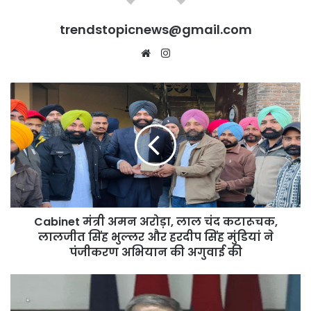
trendstopicnews@gmail.com
Website
Instagram
Cabinet
मंत्री
अमन
अरोड़ा,
लाल
चंद
कटारूचक,
लालजीत
सिंह
Cabinet मंत्री अमन अरोड़ा, लाल चंद कटारूचक,
भुल्लर
और
लालजीत सिंह भुल्लर और हरदीप सिंह मुंडियां ने
हरदीप
पंजीकरण अभियान की अगुवाई की
सिंह
मुंडियां
गैंगस्टरां
ने
ते
पंजीकरण
वार: