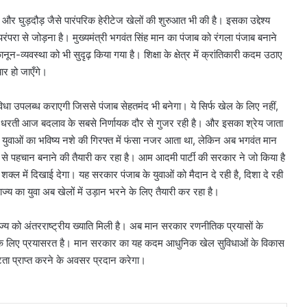
ड़ और घुड़दौड़ जैसे पारंपरिक हेरीटेज खेलों की शुरुआत भी की है। इसका उद्देश्य
परा से जोड़ना है। मुख्यमंत्री भगवंत सिंह मान का पंजाब को रंगला पंजाब बनाने
ून-व्यवस्था को भी सुदृढ़ किया गया है। शिक्षा के क्षेत्र में क्रांतिकारी कदम उठाए
ार हो जाएँगे।
नमो
भारत
का
िधा उपलब्ध कराएगी जिससे पंजाब सेहतमंद भी बनेगा। ये सिर्फ खेल के लिए नहीं,
नया
ी धरती आज बदलाव के सबसे निर्णायक दौर से गुजर रही है। और इसका श्रेय जाता
हाईस्पीड
 युवाओं का भविष्य नशे की गिरफ्त में फंसा नजर आता था, लेकिन अब भगवंत मान
रूट
August 8, 2026
ं से पहचान बनाने की तैयारी कर रहा है। आम आदमी पार्टी की सरकार ने जो किया है
तैयार,
नमो भारत का नया हाईस्पीड रूट तैयार,
ी शक्ल में दिखाई देगा। यह सरकार पंजाब के युवाओं को मैदान दे रही है, दिशा दे रही
नोएडा-
 वर्षीय मेगा
नोएडा-गाजियाबाद से गुरुग्राम और जेव
गाजियाबाद
्य का युवा अब खेलों में उड़ान भरने के लिए तैयारी कर रहा है।
ाए जाएंगे
तक दौड़ेगी रैपिड रेल
से
गुरुग्राम
ं राज्य को अंतरराष्ट्रीय ख्याति मिली है। अब मान सरकार रणनीतिक प्रयासों के
और
करने के लिए प्रयासरत है। मान सरकार का यह कदम आधुनिक खेल सुविधाओं के विकास
जेवर
ष्टता प्राप्त करने के अवसर प्रदान करेगा।
तक
दौड़ेगी
रैपिड
रेल