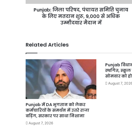
मतदान
Punjab: जिला परिषद, पंचायत समिति चुनाव
शुरू,
9,000
के लिए मतदान शुरू, 9,000 से अधिक
से
उम्मीदवार मैदान में
अधिक
उम्मीदवार
मैदान
Related Articles
में
Punjab विधान
स्थगित, स्कूल
सोमवार को ह
August 7, 202
Punjab में DA भुगतान को लेकर
कर्मचारियों के समर्थन में उतरे राजा
वड़िंग, सरकार पर साधा निशाना
August 7, 2026