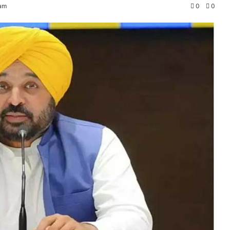
 am
0
0