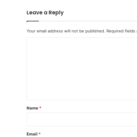
Leave a Reply
Your email address will not be published.
Required fields
C
o
m
m
e
n
t
*
Name
*
Email
*