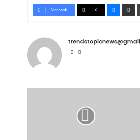
Messenge
Share vi
Facebook
X
trendstopicnews@gmai
Website
Instagram
Punjab:
जिला
परिषद,
पंचायत
समिति
चुनाव
के
लिए