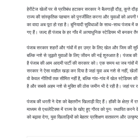
हेरीटेज खेलों पर से प्रतिबंध हटाकर सरकार ने बैलगाड़ी दौड़, कुत्ते दौ
राज्य की सांस्कृतिक पहचान को पुनर्जीवित करना और युवाओं को अपनी परं
का वादा अब पूरा हो रहा है। बुनियादी सुविधाओं के साथ-साथ पंजाब में कान
गए हैं। जल्द ही पंजाब के हर गाँव में अत्याधुनिक स्टेडियम भी बनकर तैय
दिल्ली
रिज
संरक्षण
पंजाब सरकार शहरों और गांवों में हर उम्र के लिए खेल और जिम की सुव
हेतु
बल्कि नशे से जूझते युवाओं के लिए जीवन की नई शुरुआत है। पंजाब क
चार
है पंजाब की आम आदमी पार्टी की सरकार को। एक समय था जब गांवों में
वर्षीय
सरकार ने ऐसा माहौल खड़ा कर दिया है जहां युवा अब नशे से नहीं, खेलो
मेगा
August 7, 2026
वो केवल नीतियों तक सीमित नहीं है, बल्कि गांव-गांव में खेल स्टेडियम क
योजना,
दिल्ली रिज संरक्षण हेतु चार
एक
है और सबसे अहम नशे से मुक्ति की ठोस जमीन भी दे रही है। जहां पर राज
योजना, एक करोड़ पौधे लग
करोड़
पौधे
पंजाब की धरती ने देश को बेहतरीन खिलाड़ी दिए हैं। हॉकी के क्षेत्र मे
लगाए
माध्यम से एथलेटिक्स में राज्य के खोए हुए गौरव को पुनः स्थापित 
जाएंगे
को बढ़ावा देगा, युवा खिलाड़ियों को बेहतर प्रशिक्षण वातावरण और उत्कृ