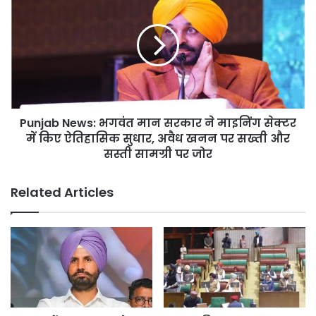
गांव-
News:
शहर
भगवंत
मान
सरकार
ने
माइनिंग
सेक्टर
में
Punjab News: भगवंत मान सरकार ने माइनिंग सेक्टर
किए
ऐतिहासिक
में किए ऐतिहासिक सुधार, अवैध खनन पर सख्ती और
सुधार,
सस्ती सामग्री पर जोर
अवैध
खनन
Related Articles
पर
सख्ती
और
सस्ती
सामग्री
पर
जोर