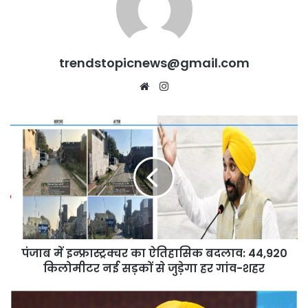
trendstopicnews@gmail.com
Website
Instagram
पंजाब
में
इन्फ्रास्ट्रक्चर
का
ऐतिहासिक
बदलाव:
44,920
किलोमीटर
नई
पंजाब में इन्फ्रास्ट्रक्चर का ऐतिहासिक बदलाव: 44,920
सड़कों
से
किलोमीटर नई सड़कों से जुड़ेगा हर गांव-शहर
जुड़ेगा
हर
Punjab