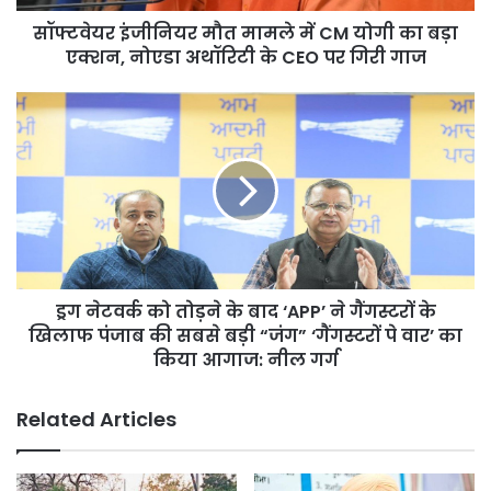
बड़ा
सॉफ्टवेयर इंजीनियर मौत मामले में CM योगी का बड़ा
एक्शन,
नोएडा
एक्शन, नोएडा अथॉरिटी के CEO पर गिरी गाज
अथॉरिटी
के
ड्रग
CEO
नेटवर्क
पर
को
गिरी
तोड़ने
गाज
के
बाद
‘APP’
ने
गैंगस्टरों
ड्रग नेटवर्क को तोड़ने के बाद ‘APP’ ने गैंगस्टरों के
के
खिलाफ
खिलाफ पंजाब की सबसे बड़ी “जंग” ‘गैंगस्टरों पे वार’ का
पंजाब
किया आगाज: नील गर्ग
की
सबसे
Related Articles
बड़ी
“जंग”
‘गैंगस्टरों