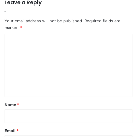
Leave a Reply
Your email address will not be published.
Required fields are
marked
*
C
o
m
m
e
n
t
*
Name
*
Email
*