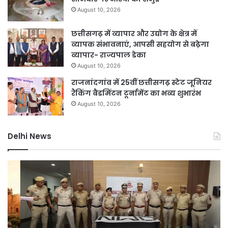
August 10, 2026
छत्तीसगढ़ में व्यापार और उद्योग के क्षेत्र में
व्यापक संभावनाएं, आपसी सहयोग से बढ़ेगा
व्यापार- राज्यपाल डेका
August 10, 2026
राजनांदगांव में 25वीं छत्तीसगढ़ स्टेट जूनियर
रैंकिंग बैडमिंटन टूर्नामेंट का भव्य शुभारंभ
August 10, 2026
Delhi News
दिल्ली
D
पुलिस
नह
का
होग
ऑपरेशन
सीम
प्रहार,
75
72
कर