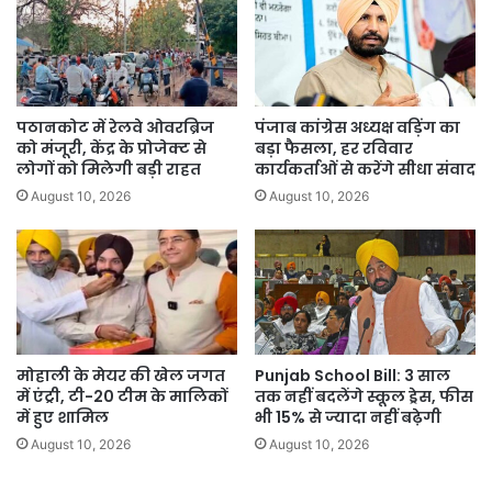
पे
वार’
का
किया
आगाज:
नील
पठानकोट में रेलवे ओवरब्रिज
पंजाब कांग्रेस अध्यक्ष वड़िंग का
गर्ग
को मंजूरी, केंद्र के प्रोजेक्ट से
बड़ा फैसला, हर रविवार
लोगों को मिलेगी बड़ी राहत
कार्यकर्ताओं से करेंगे सीधा संवाद
August 10, 2026
August 10, 2026
मोहाली के मेयर की खेल जगत
Punjab School Bill: 3 साल
में एंट्री, टी-20 टीम के मालिकों
तक नहीं बदलेंगे स्कूल ड्रेस, फीस
में हुए शामिल
भी 15% से ज्यादा नहीं बढ़ेगी
August 10, 2026
August 10, 2026