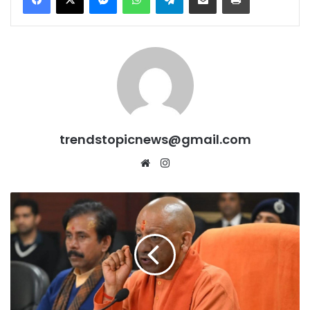
trendstopicnews@gmail.com
Website
Instagram
सॉफ्टवेयर
इंजीनियर
मौत
मामले
में
CM
योगी
का