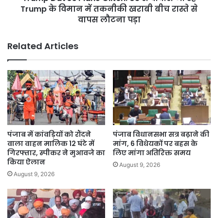
के
Trump के विमान में तकनीकी खराबी बीच रास्ते से
विमान
वापस लौटना पड़ा
में
तकनीकी
Related Articles
खराबी
बीच
रास्ते
से
वापस
लौटना
पड़ा
पंजाब में कांवड़ियों को रौंदने
पंजाब विधानसभा सत्र बढ़ाने की
वाला वाहन मालिक 12 घंटे में
मांग, 6 विधेयकों पर बहस के
गिरफ्तार, स्पीकर ने मुआवजे का
लिए मांगा अतिरिक्त समय
किया ऐलान
August 9, 2026
August 9, 2026