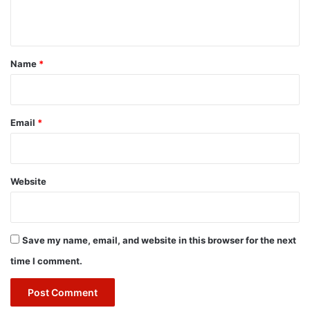
n
t
*
Name
*
Email
*
Website
Save my name, email, and website in this browser for the next
time I comment.