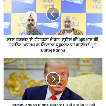
ने
‘गैंगस्टरां
ते
वार’
मुहिम
की
शुरुआत
मान सरकार ने ‘गैंगस्टरां ते वार’ मुहिम की शुरुआत की,
की,
संगठित
संगठित अपराध के खिलाफ युद्धस्तर पर कार्रवाई शुरू:
अपराध
Baltej Pannu
के
खिलाफ
Trump
युद्धस्तर
Davos
पर
Plane
कार्रवाई
Glitch:
शुरू:
US
Baltej
से
Pannu
दावोस
जा
रहे
Trump Davos Plane Glitch: US से दावोस जा रहे
Trump