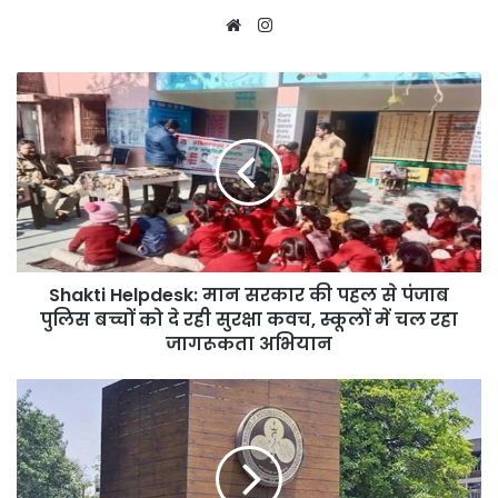
Website
Instagram
Shakti
Helpdesk:
मान
सरकार
की
पहल
से
पंजाब
पुलिस
Shakti Helpdesk: मान सरकार की पहल से पंजाब
बच्चों
को
पुलिस बच्चों को दे रही सुरक्षा कवच, स्कूलों में चल रहा
दे
जागरूकता अभियान
रही
सुरक्षा
चंडीगढ़
कवच,
PGI
स्कूलों
में
में
1.14
चल
करोड़