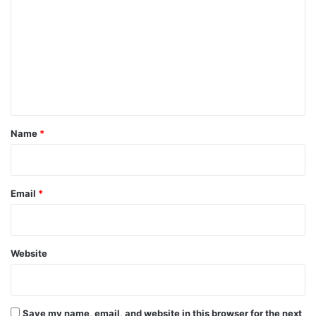
o
m
m
e
n
t
*
Name
*
Email
*
Website
Save my name, email, and website in this browser for the next