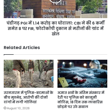
रहा
का
जागरूकता
घोटाला:
अभियान
CBI
ने
चंडीगढ़ PGI में 1.14 करोड़ का घोटाला: CBI ने की 6 कर्मी
की
6
समेत 8 पर FIR, फोटोकॉपी दुकान से मरीजों की ग्रांट में
कर्मी
खेल
समेत
8
Related Articles
पर
FIR,
फोटोकॉपी
दुकान
से
मरीजों
की
ग्रांट
में
तरनतारन में पुलिस-बदमाशों के
अज्ञात शवों के अंतिम संस्कार में
खेल
बीच मुठभेड़, आरोपी की दोनों
देरी पर पुलिस को कानूनी
टांगों में लगी गोलियां
नोटिस, 18 दिन तक लावारिस
छोड़ने पर उठे सवाल
August 10, 2026