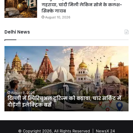
गहराया, चांदी मिली लेकिन सोने के कलश-
सिक्के गायब
August 10, 2026
Delhi News
दिल्ली
पुलिस
का
ऑपरेशन
प्रहार,
72
घंटे
में
August 8, 2026
ं
दिल्ली पुलिस का ऑपरेशन प्रहार, 72 घंटे में 390 चोरी के
390
मोबाइल और 66 वाहन बरामद
चोरी
के
मोबाइल
और
66
© Copyright 2026, All Rights Reserved |
NewsX 24