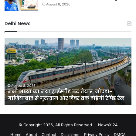
August 8, 2026
Delhi News
नमो
कर
भारत
बाग
का
में
नया
नक
हाईस्पीड
लग्
रूट
सा
तैयार,
बेच
नोएडा-
वाल
August 8, 2026
नमो भारत का नया हाईस्पीड रूट तैयार, नोएडा-
गाजियाबाद
पर
गाजियाबाद से गुरुग्राम और जेवर तक दौड़ेगी रैपिड रेल
से
होग
गुरुग्राम
कार
और
हाई
जेवर
सख
तक
© Copyright 2026, All Rights Reserved |
NewsX 24
दौड़ेगी
Home
About
Contact
Disclaimer
Privacy Policy
DMCA