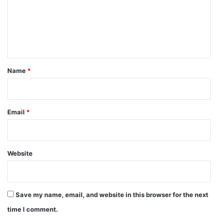
m
e
n
t
*
Name
*
Email
*
Website
Save my name, email, and website in this browser for the next
time I comment.