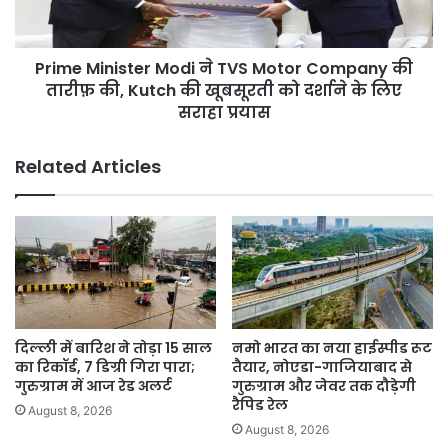
Company
की
तारीफ़
Prime Minister Modi ने TVS Motor Company की
की,
Kutch
तारीफ़ की, Kutch की खूबसूरती को दर्शाने के लिए
की
सराहा प्रयास
खूबसूरती
को
Related Articles
दर्शाने
के
लिए
सराहा
प्रयास
दिल्ली में बारिश ने तोड़ा 15 साल
नमो भारत का नया हाईस्पीड रूट
का रिकॉर्ड, 7 डिग्री गिरा पारा;
तैयार, नोएडा-गाजियाबाद से
गुरुग्राम में आज रेड अलर्ट
गुरुग्राम और जेवर तक दौड़ेगी
रैपिड रेल
August 8, 2026
August 8, 2026