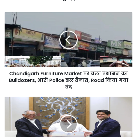
Chandigarh
Furniture
Market
पर
चला
प्रशासन
का
Bulldozers,
भारी
Chandigarh Furniture Market पर चला प्रशासन का
Police
बल
Bulldozers, भारी Police बल तैनात, Road किया गया
तैनात,
बंद
Road
किया
Prime
गया
Minister
बंद
Modi
ने
TVS
Motor