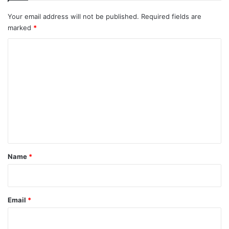
Your email address will not be published.
Required fields are
marked
*
C
o
m
m
e
n
t
*
Name
*
Email
*