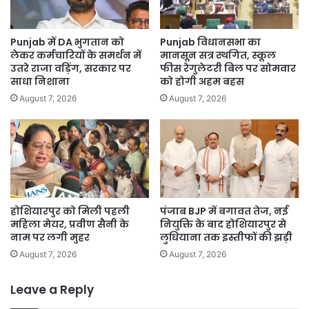
से
ऊपर
उठकर
Punjab में DA भुगतान को
Punjab विधानसभा का
मानवता
लेकर कर्मचारियों के समर्थन में
मानसून सत्र स्थगित, स्कूल
का
उतरे राजा वड़िंग, सरकार पर
फीस रेगुलेटरी बिल पर सोमवार
संदेश
साधा निशाना
को होगी अहम बहस
August 7, 2026
August 7, 2026
होशियारपुर को मिली पहली
पंजाब BJP में बगावत तेज, नई
महिला मेयर, प्रवीण सैनी के
नियुक्ति के बाद होशियारपुर से
नाम पर लगी मुहर
लुधियाना तक इस्तीफों की झड़ी
August 7, 2026
August 7, 2026
Leave a Reply