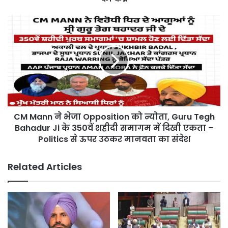
दिवस
पर
CM
Punjab
Mann
बना
ने
सर्व-
भेजा
धर्म
Opposition
एकता
को
का
न्योता,
केंद्र
Guru
Tegh
CM Mann ने भेजा Opposition को न्योता, Guru Tegh
Bahadur
Ji
Bahadur Ji के 350वें शहीदी समागम में दिखी एकता –
के
Politics से ऊपर उठकर मानवता का संदेश
350वें
शहीदी
Related Articles
समागम
में
दिखी
एकता
–
Politics