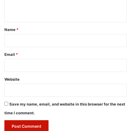
e
n
t
*
Name
*
Email
*
Website
Save my name, email, and website in this browser for the next
time I comment.