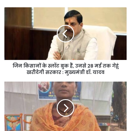
जिन
किसानों
के
स्लॉट
बुक
हैं,
उनसे
28
मई
जिन किसानों के स्लॉट बुक हैं, उनसे 28 मई तक गेहूं
तक
गेहूं
खरीदेगी सरकार : मुख्यमंत्री डॉ. यादव
खरीदेगी
सरकार
नारायणपुर
:
के
मुख्यमंत्री
वनांचल
डॉ.
में
यादव
थमी
भटकन