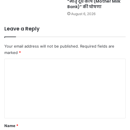
“मातृ दूध कोष (Mother Milk
Bank)” की घोषणा
August 6, 2026
Leave a Reply
Your email address will not be published.
Required fields are
marked
*
C
o
m
m
e
n
t
*
Name
*