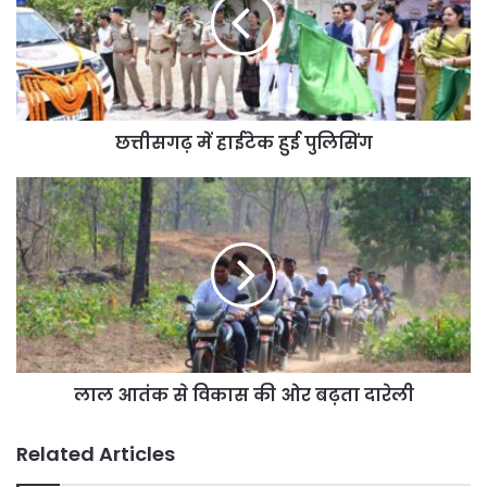
हाईटेक
हुई
पुलिसिंग
​छत्तीसगढ़ में हाईटेक हुई पुलिसिंग
लाल
आतंक
से
विकास
की
ओर
बढ़ता
दारेली
लाल आतंक से विकास की ओर बढ़ता दारेली
Related Articles