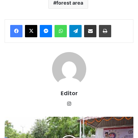
forest area
Messenger
WhatsApp
Telegram
Share via Email
Print
Editor
Instagram
छत्तीसगढ़
में