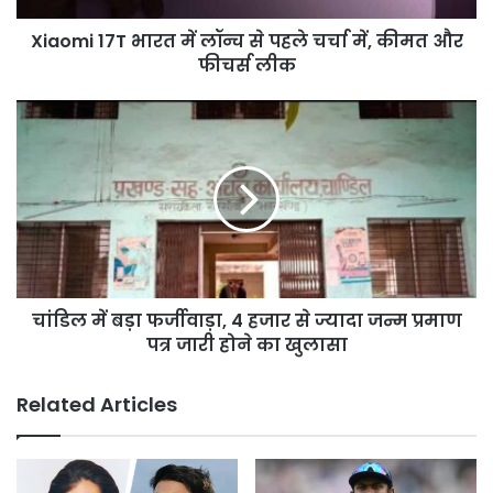
में,
Xiaomi 17T भारत में लॉन्च से पहले चर्चा में, कीमत और
कीमत
और
फीचर्स लीक
फीचर्स
लीक
चांडिल
में
बड़ा
फर्जीवाड़ा,
4
हजार
से
ज्यादा
जन्म
चांडिल में बड़ा फर्जीवाड़ा, 4 हजार से ज्यादा जन्म प्रमाण
प्रमाण
पत्र
पत्र जारी होने का खुलासा
जारी
होने
Related Articles
का
खुलासा