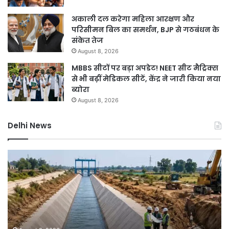
अकाली दल करेगा महिला आरक्षण और
परिसीमन बिल का समर्थन, BJP से गठबंधन के
संकेत तेज
August 8, 2026
MBBS सीटों पर बड़ा अपडेट! NEET सीट मैट्रिक्स
से भी बढ़ीं मेडिकल सीटें, केंद्र ने जारी किया नया
ब्योरा
August 8, 2026
Delhi News
DSB
दिल
नहर
में
होगी
बार
सीमेंटेड,
ने
750
तोड
करोड़
15
की
सा