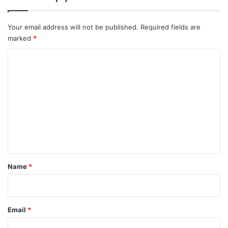
Your email address will not be published.
Required fields are
marked
*
C
o
m
m
e
n
t
*
Name
*
Email
*