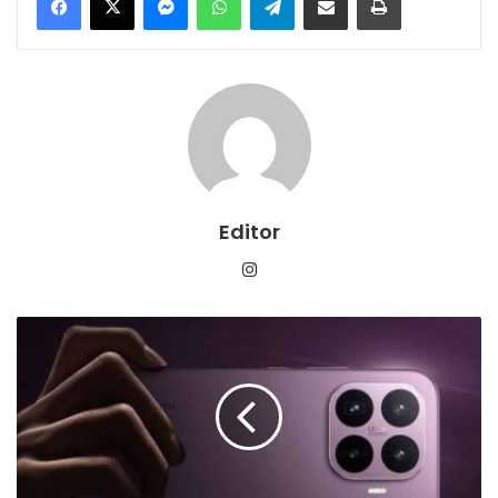
Editor
Instagram
Xiaomi
17T
भारत
में
लॉन्च
से
पहले
चर्चा