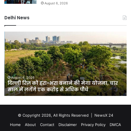
August 6, 2026
Delhi News
दिल्ली
गुर
रिज
में
को
भार
हरा-
बार
भरा
से
बनाने
हा
की
बिगड
मेगा
जल
August 6, 2026
दिल्ली रिज को हरा-भरा बनाने की मेगा योजना, चार
योजना,
के
साल में लगेंगे एक करोड़ से अधिक पौधे
चार
बी
साल
जार
में
हुई
लगेंगे
वर्क
एक
फ्र
© Copyright 2026, All Rights Reserved |
NewsX 24
करोड़
होम
Home
About
Contact
Disclaimer
Privacy Policy
DMCA
से
एड