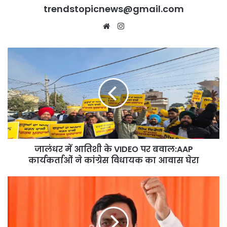
trendstopicnews@gmail.com
Website
Instagram
जालंधर
में
आतिशी
के
VIDEO
पर
बवाल:AAP
कार्यकर्ताओं
ने
जालंधर में आतिशी के VIDEO पर बवाल:AAP
कांग्रेस
विधायक
कार्यकर्ताओं ने कांग्रेस विधायक का आवास घेरा
का
आवास
अपराध
घेरा
पर
लगाम
नहीं
तो