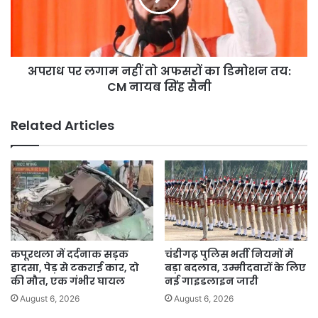
अफसरों
का
डिमोशन
तय:
अपराध पर लगाम नहीं तो अफसरों का डिमोशन तय:
CM
नायब
CM नायब सिंह सैनी
सिंह
सैनी
Related Articles
कपूरथला में दर्दनाक सड़क
चंडीगढ़ पुलिस भर्ती नियमों में
हादसा, पेड़ से टकराई कार, दो
बड़ा बदलाव, उम्मीदवारों के लिए
की मौत, एक गंभीर घायल
नई गाइडलाइन जारी
August 6, 2026
August 6, 2026