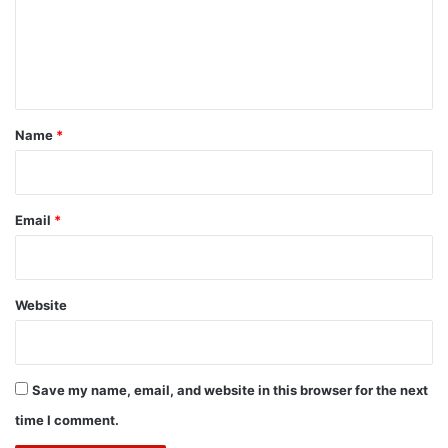
m
e
n
t
*
Name
*
Email
*
Website
Save my name, email, and website in this browser for the next
time I comment.