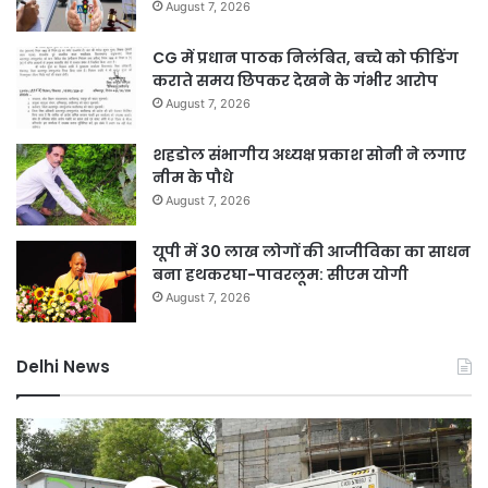
August 7, 2026
CG में प्रधान पाठक निलंबित, बच्चे को फीडिंग
कराते समय छिपकर देखने के गंभीर आरोप
August 7, 2026
शहडोल संभागीय अध्यक्ष प्रकाश सोनी ने लगाए
नीम के पौधे
August 7, 2026
यूपी में 30 लाख लोगों की आजीविका का साधन
बना हथकरघा-पावरलूम: सीएम योगी
August 7, 2026
Delhi News
दिल्ली
जल
में
नक
24
माम