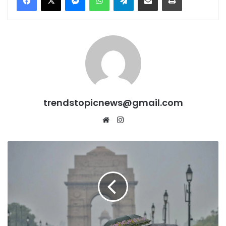
trendstopicnews@gmail.com
Website
Instagram
9
दिन
पहले
पूरी
Country
में
पहुंचा
Monsoon,