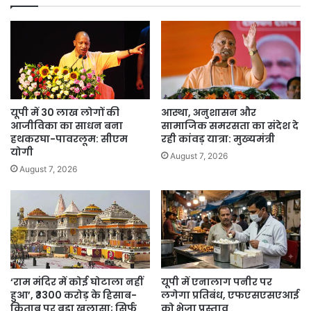
में
82%
की
बढ़ोतरी,
देश
की
Development
में
यूपी में 30 लाख लोगों की
आस्था, अनुशासन और
बड़ी
आजीविका का साधन बना
सामाजिक समरसता का संदेश दे
Investment
हथकरघा-पावरलूम: सीएम
रही कांवड़ यात्रा: मुख्यमंत्री
योगी
August 7, 2026
August 7, 2026
‘राम मंदिर में कोई घोटाला नहीं
यूपी में एनालाग पनीर पर
हुआ’, ₹3300 करोड़ के हिसाब-
लगेगा प्रतिबंध, एफएसएसएआई
किताब पर बड़ा खुलासा; सिर्फ
को भेजा प्रस्ताव