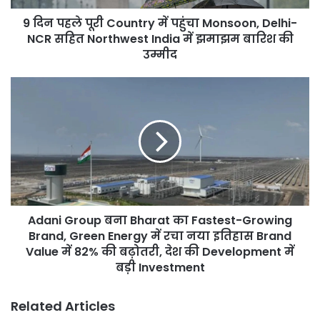
Delhi-
9 दिन पहले पूरी Country में पहुंचा Monsoon, Delhi-
NCR
सहित
NCR सहित Northwest India में झमाझम बारिश की
Northwest
उम्मीद
India
में
Adani
झमाझम
Group
बारिश
बना
की
Bharat
उम्मीद
का
Fastest-
Growing
Brand,
Green
Adani Group बना Bharat का Fastest-Growing
Energy
में
Brand, Green Energy में रचा नया इतिहास Brand
रचा
Value में 82% की बढ़ोतरी, देश की Development में
नया
बड़ी Investment
इतिहास
Brand
Related Articles
Value