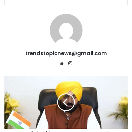
trendstopicnews@gmail.com
Website
Instagram
Punjab:
ईद
के
मौके
पर
मान
सरकार
का
बड़ा