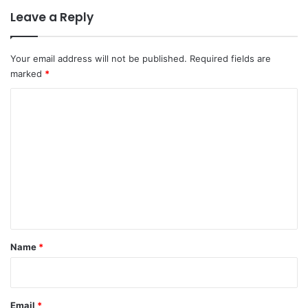
Leave a Reply
Your email address will not be published.
Required fields are
marked
*
C
o
m
m
e
n
t
*
Name
*
Email
*