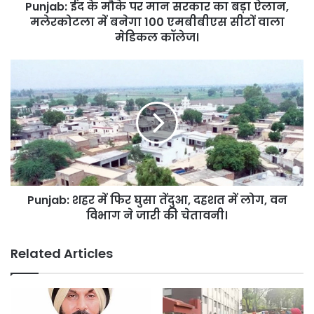
Punjab: ईद के मौके पर मान सरकार का बड़ा ऐलान,
ऐलान,
मलेरकोटला
मलेरकोटला में बनेगा 100 एमबीबीएस सीटों वाला
में
मेडिकल कॉलेज।
बनेगा
100
Punjab:
एमबीबीएस
शहर
सीटों
में
वाला
फिर
मेडिकल
घुसा
कॉलेज।
तेंदुआ,
दहशत
में
लोग,
Punjab: शहर में फिर घुसा तेंदुआ, दहशत में लोग, वन
वन
विभाग
विभाग ने जारी की चेतावनी।
ने
जारी
Related Articles
की
चेतावनी।