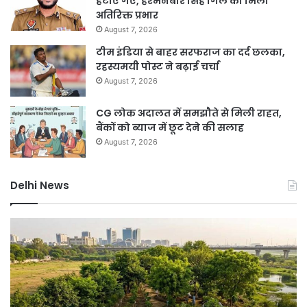
हटाए गए, हरमनबीर सिंह गिल को मिला
अतिरिक्त प्रभार
August 7, 2026
टीम इंडिया से बाहर सरफराज का दर्द छलका,
रहस्यमयी पोस्ट ने बढ़ाई चर्चा
August 7, 2026
CG लोक अदालत में समझौते से मिली राहत,
बैंकों को ब्याज में छूट देने की सलाह
August 7, 2026
Delhi News
दिल्ली
जं
रिज
मंत
संरक्षण
प्र
हेतु
पर
चार
बड़े
वर्षीय
आत