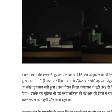
दिल्ली
में
24
घंटे
बिजली
आपूर्ति
के
August 7, 2026
लिए
दिल्ली में 24 घंटे बिजली आप
बैटरी
बैटरी स्टोरेज सिस्टम विक
स्टोरेज
सिस्टम
विकसित
होगा
इससे पहले पाकिस्तान ने बुधवार रात करीब 1.15 बजे अमृतसर के विभिन्न ग
द्वारा आसमान में ही नष्ट कर दिया गया। ये रॉकेट चार गांवों दुधाला, ज
का कोई नुकसान नहीं हुआ। इस दौरान जिला प्रशासन ने पूरी तरह से
दिया। इसके बाद पुलिस भी पूरी तरह सक्रिय हो गई और पूरे जिले में र
घटनास्थल पर पहुंची और जांच शुरू की।