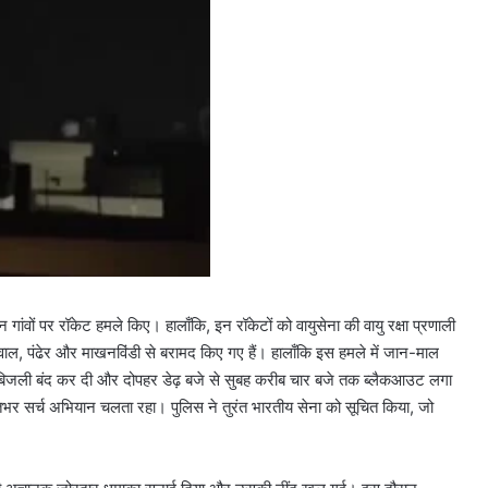
DSB
नहर
होगी
सीमेंटेड,
750
करोड़
August 8, 2026
की
DSB नहर होगी सीमेंटेड, 750 करोड़ की
योजना
ूर्ति के लिए
योजना से दिल्ली को मिलेगा 100 क्यूसे
से
सित होगा
अतिरिक्त पानी
दिल्ली
को
मिलेगा
100
ांवों पर रॉकेट हमले किए। हालाँकि, इन रॉकेटों को वायुसेना की वायु रक्षा प्रणाली
क्यूसेक
ेठुवाल, पंढेर और माखनविंडी से बरामद किए गए हैं। हालाँकि इस हमले में जान-माल
अतिरिक्त
 बिजली बंद कर दी और दोपहर डेढ़ बजे से सुबह करीब चार बजे तक ब्लैकआउट लगा
पानी
ातभर सर्च अभियान चलता रहा। पुलिस ने तुरंत भारतीय सेना को सूचित किया, जो