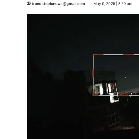
trendstopicnews@gmail.com
May 9, 2025 | 8:50 am