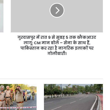
रात
9
से
सुबह
5
तक
ब्लैकआउट
गुरदासपुर में रात 9 से सुबह 5 तक ब्लैकआउट
लागू:
CM
लागू: CM मान बोले – सेना के साथ हैं,
मान
पाकिस्तान कर रहा है नागरिक इलाकों पर
बोले
गोलीबारी।
–
सेना
के
साथ
हैं,
पाकिस्तान
कर
रहा
है
नागरिक
इलाकों