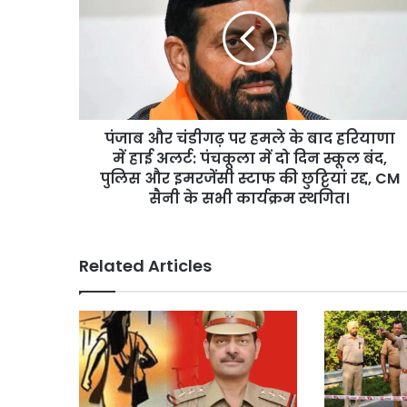
चंडीगढ़
पर
हमले
के
बाद
हरियाणा
में
पंजाब और चंडीगढ़ पर हमले के बाद हरियाणा
हाई
अलर्ट:
में हाई अलर्ट: पंचकूला में दो दिन स्कूल बंद,
पंचकूला
पुलिस और इमरजेंसी स्टाफ की छुट्टियां रद्द, CM
में
सैनी के सभी कार्यक्रम स्थगित।
दो
दिन
स्कूल
Related Articles
बंद,
पुलिस
और
इमरजेंसी
स्टाफ
की
छुट्टियां
रद्द,