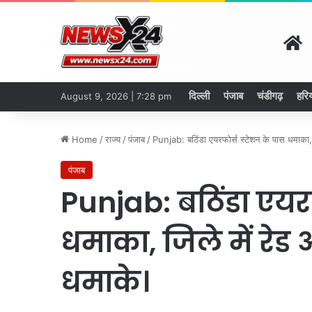
H
दिल्ली
पंजाब
चंडीगढ़
हरि
August 9, 2026 | 7:28 pm
Home
/
राज्य
/
पंजाब
/
Punjab: बठिंडा एयरफोर्स स्टेशन के पास धमाका, जि
पंजाब
Punjab: बठिंडा एयरफ
धमाका, जिले में रेड अ
धमाके।