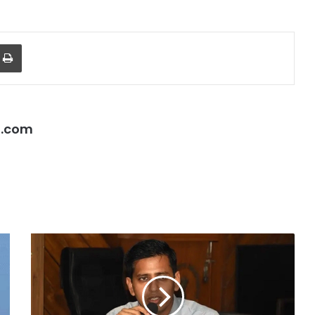
r
a Email
Print
l.com
Punjab:
जालंधर
में
धमाकों
के
बाद