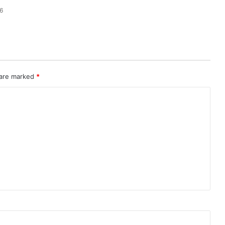
6
 are marked
*