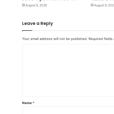
August 9, 2026
August 9, 202
Leave a Reply
Your email address will not be published.
Required fields
C
o
m
m
e
n
t
*
Name
*