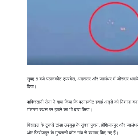
नमो
भारत
का
नया
हाईस्पीड
रूट
August 8, 2026
तैयार,
नमो भारत का नया हाईस्पीड
नोएडा-
नोएडा-गाजियाबाद से गुरु
गाजियाबाद
सुबह 5 बजे पठानकोट एयरबेस, अमृतसर और जालंधर में जोरदार धमाके स
तक दौड़ेगी रैपिड रेल
से
दिया।
गुरुग्राम
और
पाकिस्तानी सेना ने दावा किया कि पठानकोट हवाई अड्डे को निशाना बना
जेवर
भंडारण स्थल पर हमले का भी दावा किया।
तक
दौड़ेगी
रैपिड
मिसाइल के टुकड़े टांडा उड़मुड़ के सुंदरा पुत्तन, होशियारपुर और जालंध
रेल
और फिरोजपुर के मुगलानी कोट गांव से बरामद किए गए हैं।