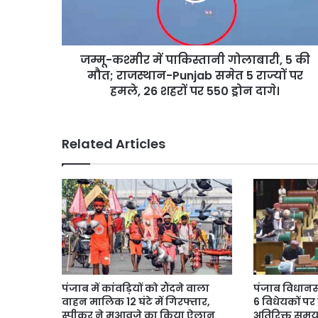
की
मौत;
राजस्थान-
जम्मू-कश्मीर में पाकिस्तानी गोलाबारी, 5 की
Punjab
समेत
मौत; राजस्थान-Punjab समेत 5 राज्यों पर
5
हमले, 26 शहरों पर 550 ड्रोन दागे।
राज्यों
पर
हमले,
Related Articles
26
शहरों
पर
550
ड्रोन
दागे।
पंजाब में कांवड़ियों को रौंदने वाला
पंजाब विधानसभ
वाहन मालिक 12 घंटे में गिरफ्तार,
6 विधेयकों पर
स्पीकर ने मुआवजे का किया ऐलान
अतिरिक्त सम