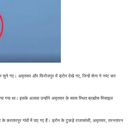
दिल्ली
में
स्पिरिचुअल
टूरिज्म
को
बढ़ावा,
चार
 रूट तैयार,
August 9, 2026
सर्किट
ग्राम और जेवर
दिल्ली में स्पिरिचुअल टूरिज्म को बढ़ावा,
में
ुने गए। अमृतसर और फिरोजपुर में ड्रोन देखे गए, जिन्हें सेना ने नष्ट कर
चार सर्किट में दौड़ेंगी इलेक्ट्रिक बसें
दौड़ेंगी
इलेक्ट्रिक
बसें
या गया था। इसके अलावा उन्होंने अमृतसर के ब्यास स्थित ब्रह्मोस मिसाइल
र के करतारपुर गांवों में पाए गए हैं। ड्रोन के टुकड़े राजासांसी, अमृतसर, तरनतारन