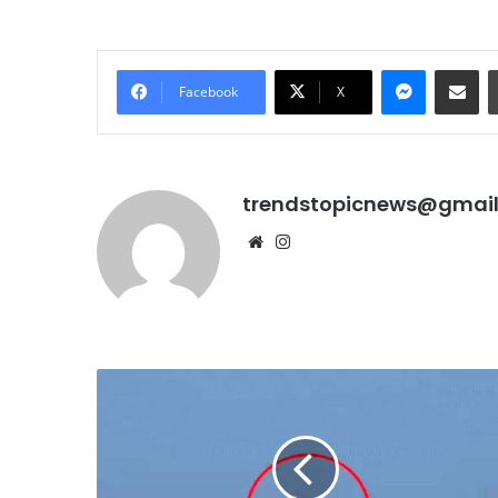
Messenge
Share vi
Facebook
X
trendstopicnews@gmai
Website
Instagram
जम्मू-
कश्मीर
में
पाकिस्तानी
गोलाबारी,
5