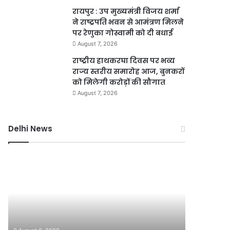
रायपुर : उप मुख्यमंत्री विजय शर्मा
ने राष्ट्रपति भवन से आमंत्रण मिलने
पर रेणुका गोस्वामी को दी बधाई
August 7, 2026
राष्ट्रीय हाथकरघा दिवस पर भव्य
राज्य स्तरीय समारोह आज, बुनकरों
को मिलेगी करोड़ों की सौगात
August 7, 2026
Delhi News
दिल्ली
दिल्ली
हाई
रिज
कोर्ट
को
ने
हरा-
थानों
भरा
में
बनाने
August 6, 2
महिला
की
दिल्ली र