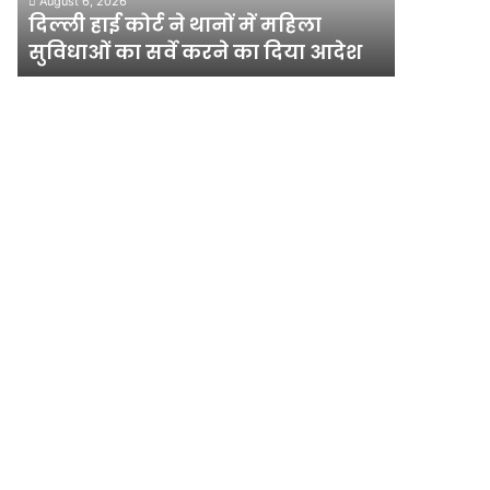
August 6, 2026
सुविधाओं
मेगा
दिल्ली हाई कोर्ट ने थानों में महिला
योजना, चा
का
योजना,
सुविधाओं का सर्वे करने का दिया आदेश
अधिक पौ
सर्वे
चार
करने
साल
का
में
दिया
लगेंगे
आदेश
एक
करोड़
से
अधिक
पौधे