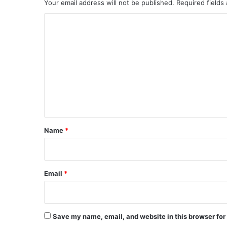
Your email address will not be published.
Required fields
C
o
m
m
e
n
t
*
Name
*
Email
*
Save my name, email, and website in this browser for