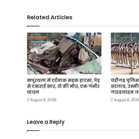
हो
सकता
Related Articles
है
फोकस।
कपूरथला में दर्दनाक सड़क हादसा, पेड़
चंडीगढ़ पुलिस भ
से टकराई कार, दो की मौत, एक गंभीर
बदलाव, उम्मीद
घायल
गाइडलाइन ज
August 6, 2026
August 6, 202
Leave a Reply