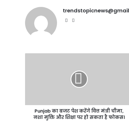
बवाल?
मामला पुलिस से कोर्ट तक पह
मामला
trendstopicnews@gmai
पूरा विवाद
पुलिस
Website
Instagram
से
कोर्ट
तक
पहुंचा,
जानें
पूरा
Punjab
विवाद
का
बजट
पेश
करेंगे
वित्त
मंत्री
चीमा,
नशा
Punjab का बजट पेश करेंगे वित्त मंत्री चीमा,
मुक्ति
और
नशा मुक्ति और शिक्षा पर हो सकता है फोकस।
शिक्षा
पर