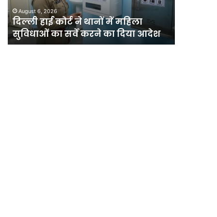
महिला
की
दिल्ली र
August 6, 2026
सुविधाओं
मेगा
दिल्ली हाई कोर्ट ने थानों में महिला
योजना, चा
का
योजना,
सुविधाओं का सर्वे करने का दिया आदेश
अधिक पौ
सर्वे
चार
करने
साल
का
में
दिया
लगेंगे
आदेश
एक
करोड़
से
अधिक
पौधे