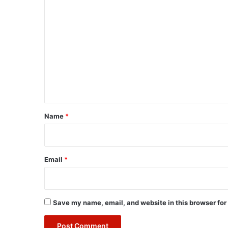
C
o
m
m
e
n
t
*
Name
*
Email
*
Save my name, email, and website in this browser for