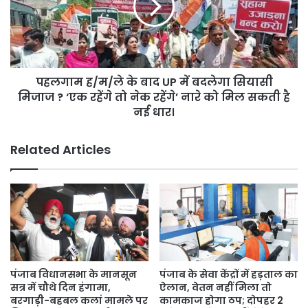
के
बाद
UP
में
बदलेगा
पहलगाम ह/म/ले के बाद UP में बदलेगा सियासी
सियासी
मिजाज
मिजाज ? ‘एक रहेंगे तो नेक रहेंगे’ नारे को मिल सकती है
?
नई धार।
‘एक
रहेंगे
Related Articles
तो
नेक
रहेंगे’
नारे
को
मिल
सकती
है
नई
पंजाब विधानसभा के मानसून
पंजाब के सेवा केंद्रों में हड़ताल का
धार।
सत्र में चौथे दिन हंगामा,
ऐलान, वेतन नहीं मिला तो
बरगाड़ी-बहबल कलां मामले पर
कामकाज होगा ठप; दोपहर 2