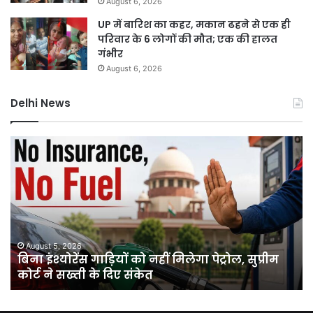
August 6, 2026
UP में बारिश का कहर, मकान ढहने से एक ही
परिवार के 6 लोगों की मौत; एक की हालत
गंभीर
August 6, 2026
Delhi News
बिना
दिल
इंश्योरेंस
में
गाड़ियों
चा
को
मांझ
नहीं
का
मिलेगा
कह
पेट्रोल,
ढाई
सुप्रीम
सा
August 5, 2026
बिना इंश्योरेंस गाड़ियों को नहीं मिलेगा पेट्रोल, सुप्रीम
कोर्ट
में
कोर्ट ने सख्ती के दिए संकेत
ने
36
सख्ती
गिर
के
औ