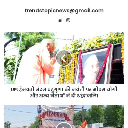
trendstopicnews@gmail.com
Website
Instagram
UP:
हेमवती
नंदन
बहुगुणा
की
जयंती
पर
सीएम
योगी
UP: हेमवती नंदन बहुगुणा की जयंती पर सीएम योगी
और
अन्य
और अन्य नेताओं ने दी श्रद्धांजलि।
नेताओं
ने
पहलगाम
दी
ह/
श्रद्धांजलि।
म/
ले