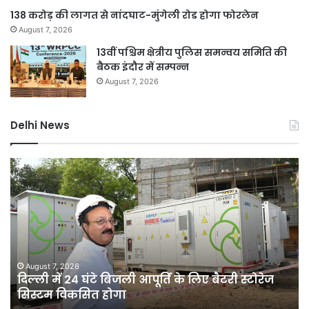
138 करोड़ की लागत से नांदघाट-मुंगेली रोड होगा फोरलेन
August 7, 2026
13वीं पश्चिम क्षेत्रीय पुलिस समन्वय समिति की
बैठक इंदौर में सम्पन्न
August 7, 2026
Delhi News
दिल्ली
जल
में
नक
24
माम
घंटे
में
बिजली
यश
आपूर्ति
वर्मा
के
पर
लिए
एस
August 7, 2026
दिल्ली में 24 घंटे बिजली आपूर्ति के लिए बैटरी स्टोरेज
बैटरी
जां
सिस्टम विकसित होगा
स्टोरेज
या
सिस्टम
सुप