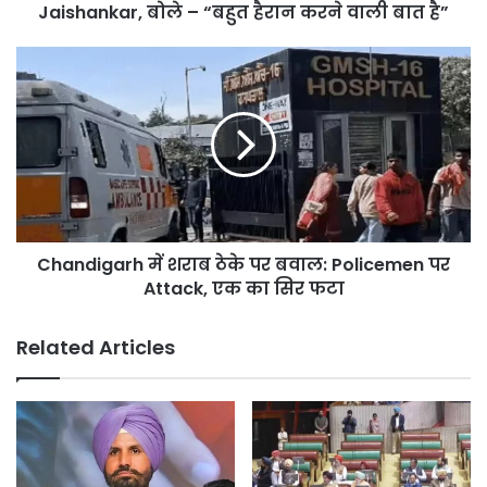
“बहुत
Jaishankar, बोले – “बहुत हैरान करने वाली बात है”
हैरान
करने
Chandigarh
वाली
में
बात
शराब
है”
ठेके
पर
बवाल:
Policemen
पर
Attack,
Chandigarh में शराब ठेके पर बवाल: Policemen पर
एक
का
Attack, एक का सिर फटा
सिर
फटा
Related Articles