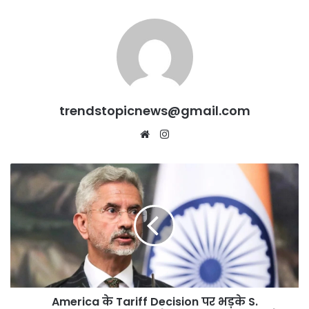
trendstopicnews@gmail.com
Website
Instagram
America
के
Tariff
Decision
पर
भड़के
S.
Jaishankar,
बोले
America के Tariff Decision पर भड़के S.
–