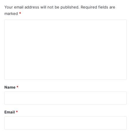
Your email address will not be published.
Required fields are
marked
*
C
o
m
m
e
n
t
*
Name
*
Email
*