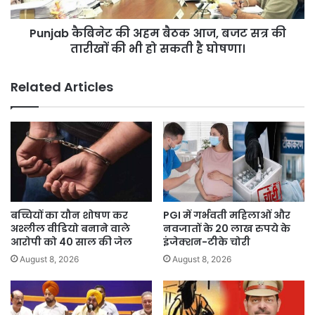
कानूनी
सत्र
अधिकार।
की
Punjab कैबिनेट की अहम बैठक आज, बजट सत्र की
तारीखों
की
तारीखों की भी हो सकती है घोषणा।
भी
हो
Related Articles
सकती
है
घोषणा।
बच्चियों का यौन शोषण कर
PGI में गर्भवती महिलाओं और
अश्लील वीडियो बनाने वाले
नवजातों के 20 लाख रुपये के
आरोपी को 40 साल की जेल
इंजेक्शन-टीके चोरी
August 8, 2026
August 8, 2026