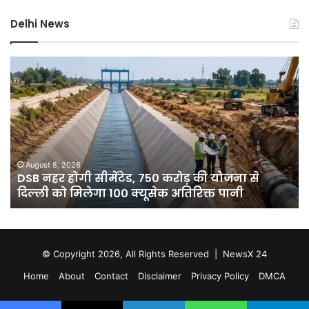
Delhi News
DSB
दिल
नहर
में
होगी
बार
सीमेंटेड,
ने
750
तोड
करोड़
15
की
सा
योजना
का
August 8, 2026
े
DSB नहर होगी सीमेंटेड, 750 करोड़ की योजना से
से
रिक
दिल्ली को मिलेगा 100 क्यूसेक अतिरिक्त पानी
दिल्ली
7
को
डिग
मिलेगा
गिर
100
पार
क्यूसेक
गुर
© Copyright 2026, All Rights Reserved |
NewsX 24
अतिरिक्त
में
Home
About
Contact
Disclaimer
Privacy Policy
DMCA
पानी
आ
रेड
अलर