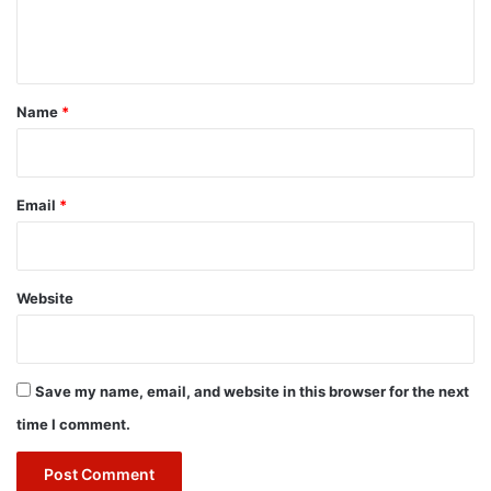
e
n
t
*
Name
*
Email
*
Website
Save my name, email, and website in this browser for the next
time I comment.