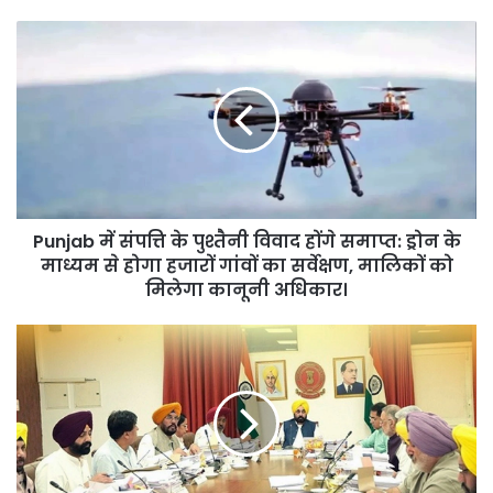
Punjab
में
संपत्ति
के
पुश्तैनी
विवाद
होंगे
समाप्त:
ड्रोन
Punjab में संपत्ति के पुश्तैनी विवाद होंगे समाप्त: ड्रोन के
के
माध्यम
माध्यम से होगा हजारों गांवों का सर्वेक्षण, मालिकों को
से
मिलेगा कानूनी अधिकार।
होगा
हजारों
Punjab
गांवों
कैबिनेट
का
की
सर्वेक्षण,
अहम
मालिकों
बैठक
को
आज,
मिलेगा
बजट