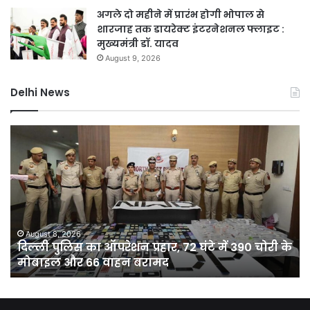
अगले दो महीने में प्रारंभ होगी भोपाल से
शारजाह तक डायरेक्ट इंटरनेशनल फ्लाइट :
मुख्यमंत्री डॉ. यादव
August 9, 2026
Delhi News
दिल्ली
D
पुलिस
नह
का
होग
ऑपरेशन
सीम
प्रहार,
75
72
कर
घंटे
की
में
यो
August 8, 2026
दिल्ली पुलिस का ऑपरेशन प्रहार, 72 घंटे में 390 चोरी के
390
से
मोबाइल और 66 वाहन बरामद
चोरी
दिल
के
को
मोबाइल
मिल
और
10