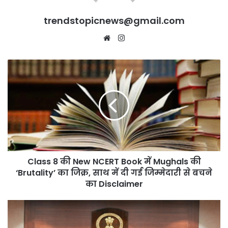
trendstopicnews@gmail.com
Website
Instagram
Class
8
की
New
NCERT
Book
में
Mughals
की
Class 8 की New NCERT Book में Mughals की
‘Brutality’
का
‘Brutality’ का जिक्र, साथ में दी गई जिम्मेदारी से बचने
जिक्र,
का Disclaimer
साथ
में
Harmeet
दी
Sandhu
गई
Aam