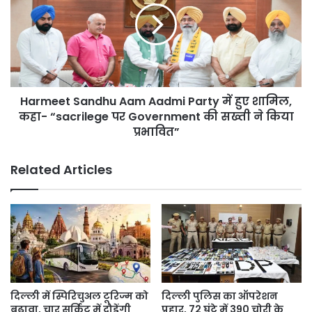
जिम्मेदारी
Aadmi
से
Party
बचने
में
का
हुए
Disclaimer
शामिल,
कहा-
Harmeet Sandhu Aam Aadmi Party में हुए शामिल,
“sacrilege
पर
कहा- “sacrilege पर Government की सख्ती ने किया
Government
प्रभावित”
की
सख्ती
Related Articles
ने
किया
प्रभावित”
दिल्ली में स्पिरिचुअल टूरिज्म को
दिल्ली पुलिस का ऑपरेशन
बढ़ावा, चार सर्किट में दौड़ेंगी
प्रहार, 72 घंटे में 390 चोरी के