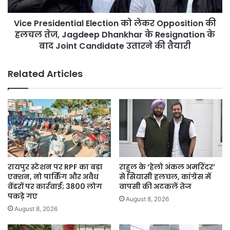
हलचल
मजबूती
तेज,
से
Vice Presidential Election को लेकर Opposition की
Jagdeep
करूंगी
Dhankhar
हलचल तेज, Jagdeep Dhankhar के Resignation के
काम
के
बाद Joint Candidate उतारने की तैयारी
Resignation
के
Related Articles
बाद
Joint
Candidate
उतारने
की
तैयारी
रायपुर स्टेशन पर RPF का बड़ा
राहुल के ‘हेलो अंकल अमरिंदर’
एक्शन, नो पार्किंग और अवैध
से सियासी हलचल, कांग्रेस में
वेंडरों पर कार्रवाई; 3800 लोग
वापसी की अटकलें तेज
पकड़े गए
August 8, 2026
August 8, 2026