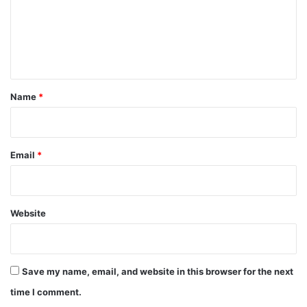
m
e
n
t
*
Name
*
Email
*
Website
Save my name, email, and website in this browser for the next
time I comment.