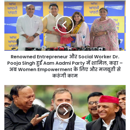
Renowned
Entrepreneur
और
Social
Worker
Dr.
Pooja
Singh
हुईं
Renowned Entrepreneur और Social Worker Dr.
Aam
Aadmi
Pooja Singh हुईं Aam Aadmi Party में शामिल, कहा –
Party
अब Women Empowerment के लिए और मजबूती से
में
करूंगी काम
शामिल,
कहा
Vice
–
Presidential
अब
Election
Women
को
Empowerment
लेकर
के
Opposition
लिए
की
और