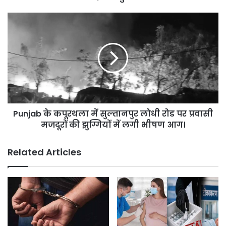
अन्य
दफ्तर,जारी
Punjab
हुए
के
नए
कपूरथला
आदेश।
में
सुल्तानपुर
लोधी
रोड
पर
प्रवासी
Punjab के कपूरथला में सुल्तानपुर लोधी रोड पर प्रवासी
मजदूरों
की
मजदूरों की झुग्गियों में लगी भीषण आग।
झुग्गियों
में
Related Articles
लगी
भीषण
आग।