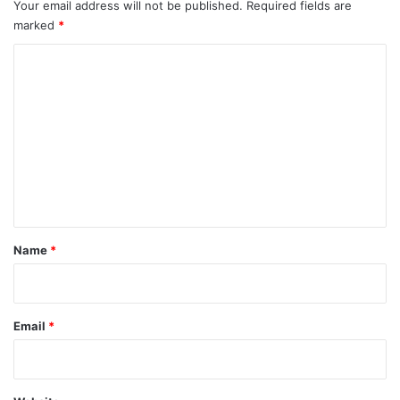
Your email address will not be published.
Required fields are
marked
*
C
o
m
m
e
n
t
*
Name
*
Email
*