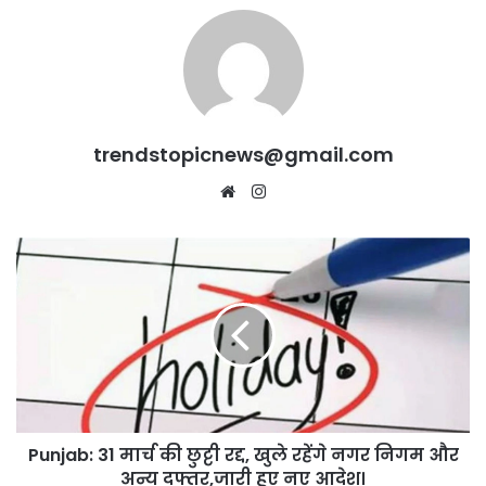
trendstopicnews@gmail.com
Website
Instagram
Punjab:
31
मार्च
की
छुट्टी
रद्द,
खुले
रहेंगे
नगर
Punjab: 31 मार्च की छुट्टी रद्द, खुले रहेंगे नगर निगम और
निगम
और
अन्य दफ्तर,जारी हुए नए आदेश।