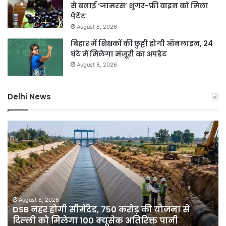
से बनाई ‘जामरस’ शुगर-फ्री वाइन को मिला
पेटेंट
August 8, 2026
बिहार में शिक्षकों की छुट्टी होगी ऑनलाइन, 24
घंटे में मिलेगा मंजूरी का अपडेट
August 8, 2026
Delhi News
DSB
दिल
नहर
में
होगी
बार
सीमेंटेड,
ने
750
तोड
करोड़
15
की
सा
योजना
का
August 8, 2026
े
DSB नहर होगी सीमेंटेड, 750 करोड़ की योजना से
से
रिक
दिल्ली को मिलेगा 100 क्यूसेक अतिरिक्त पानी
दिल्ली
7