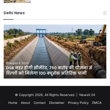
Delhi News
DSB
दिल
नहर
में
होगी
बार
सीमेंटेड,
ने
750
तोड
करोड़
15
की
सा
योजना
का
August 8, 2026
े
DSB नहर होगी सीमेंटेड, 750 करोड़ की योजना से
से
रिक
दिल्ली को मिलेगा 100 क्यूसेक अतिरिक्त पानी
दिल्ली
7
को
डिग
मिलेगा
गिर
100
पार
क्यूसेक
गुर
© Copyright 2026, All Rights Reserved |
NewsX 24
अतिरिक्त
में
Home
About
Contact
Disclaimer
Privacy Policy
DMCA
पानी
आ
रेड