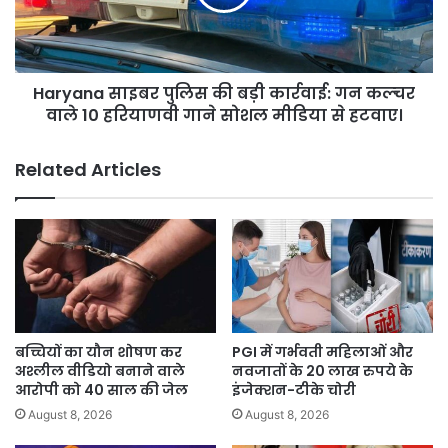
कार्रवाई:
गन
कल्चर
वाले
Haryana साइबर पुलिस की बड़ी कार्रवाई: गन कल्चर
10
हरियाणवी
वाले 10 हरियाणवी गाने सोशल मीडिया से हटवाए।
गाने
सोशल
Related Articles
मीडिया
से
हटवाए।
बच्चियों का यौन शोषण कर
PGI में गर्भवती महिलाओं और
अश्लील वीडियो बनाने वाले
नवजातों के 20 लाख रुपये के
आरोपी को 40 साल की जेल
इंजेक्शन-टीके चोरी
August 8, 2026
August 8, 2026