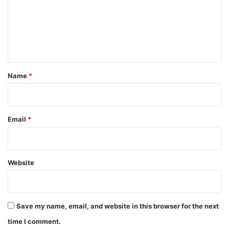
m
e
n
t
*
Name
*
Email
*
Website
Save my name, email, and website in this browser for the next
time I comment.