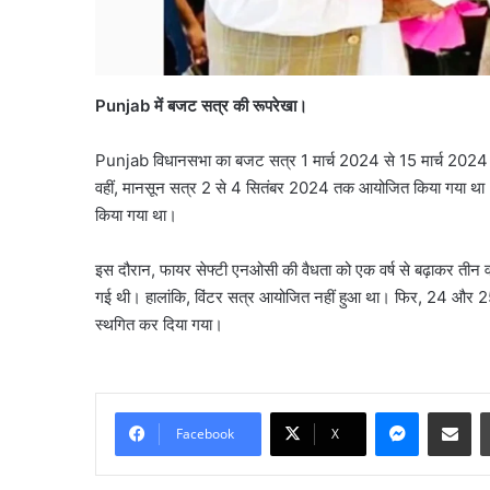
Punjab में बजट सत्र की रूपरेखा।
Punjab विधानसभा का बजट सत्र 1 मार्च 2024 से 15 मार्च 2024 तक
वहीं, मानसून सत्र 2 से 4 सितंबर 2024 तक आयोजित किया गया था। यह सत
किया गया था।
जली
इस दौरान, फायर सेफ्टी एनओसी की वैधता को एक वर्ष से बढ़ाकर तीन वर
नकदी
गई थी। हालांकि, विंटर सत्र आयोजित नहीं हुआ था। फिर, 24 और 25 
मामले
स्थगित कर दिया गया।
में
यशवंत
वर्मा
August 7, 2026
पर
जली नकदी मामले में यशवं
Messenge
Share vi
एसआईटी
Facebook
X
एसआईटी जांच याचिका सुप्री
जांच
खारिज की
याचिका