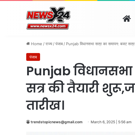
H
दिल्ली
पंजाब
चंडीगढ़
हरि
August 8, 2026 | 6:34 pm
Home
/
राज्य
/
पंजाब
/
Punjab विधानसभा सत्र का समापन: बजट सत्र क
पंजाब
Punjab विधानसभा 
सत्र की तैयारी शुरू
तारीख।
trendstopicnews@gmail.com
March 6, 2025 | 5:56 am