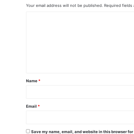
Your email address will not be published.
Required fields
C
o
m
m
e
n
t
*
Name
*
Email
*
Save my name, email, and website in this browser for