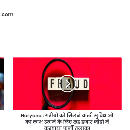
डिग्री
गिरा
पारा;
l.com
गुरुग्राम
में
आज
रेड
अलर्ट
Haryana
:
गरीबों
को
मिलने
वाली
सुविधाओं
का
लाभ
Haryana : गरीबों को मिलने वाली सुविधाओं
उठाने
के
का लाभ उठाने के लिए छह हजार जोड़ों ने
लिए
करवाया फर्जी तलाक।