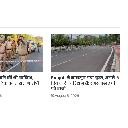
छह
हजार
जोड़ों
ने
करवाया
फर्जी
तलाक।
 हमले की थी साजिश,
Punjab में मानसून पड़ा सुस्त, अगले 5
 अटैक का तीसरा आरोपी
दिन भारी बारिश नहीं; उमस बढ़ाएगी
परेशानी
6
August 8, 2026