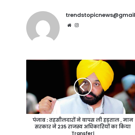
सुप्रीम
कोर्ट
ने
trendstopicnews@gmai
खारिज
Website
Instagram
की
पंजाब
:
तहसीलदारों
ने
वापस
ली
हड़ताल
,
मान
पंजाब : तहसीलदारों ने वापस ली हड़ताल , मान
सरकार
ने
सरकार ने 235 राजस्व अधिकारियों का किया
235
Transfer।