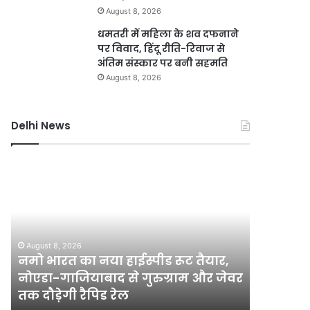
August 8, 2026
धमतरी में महिला के शव दफनाने
पर विवाद, हिंदू रीति-रिवाज से
अंतिम संस्कार पर बनी सहमति
August 8, 2026
Delhi News
नमो
करोल
भारत
बाग
का
में
नया
नकली
हाईस्पीड
लग्जरी
रूट
सामान
August 8, 2026
August 7, 2
तैयार,
बेचने
नमो भारत का नया हाईस्पीड रूट तैयार,
करोल बा
नोएडा-
वालों
नोएडा-गाजियाबाद से गुरुग्राम और जेवर
बेचने वाल
गाजियाबाद
पर
तक दौड़ेगी रैपिड रेल
सख्त
से
होगी