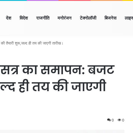
ome
देश
विदेश
राजनीति
मनोरंजन
टेक्नोलॉजी
बिजनेस
लाइफ
याणा
हिमाचल
उत्तर प्रदेश
मध्य प्रदेश
छत्तीसगढ़
राजस्थान
बिहार/झा
ी तैयारी शुरू,जल्द ही तय की जाएगी तारीख।
सत्र का समापन: बजट
,जल्द ही तय की जाएगी
0
0