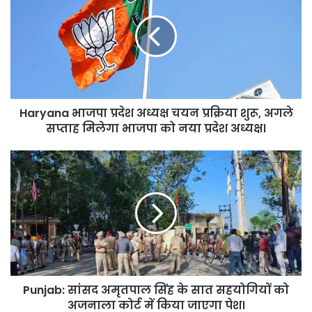
प्रदेश
अध्यक्ष
चयन
प्रक्रिया
शुरू,
अगले
सप्ताह
Haryana भाजपा प्रदेश अध्यक्ष चयन प्रक्रिया शुरू, अगले
मिलेगा
भाजपा
सप्ताह मिलेगा भाजपा को नया प्रदेश अध्यक्ष।
को
नया
Punjab:
प्रदेश
सांसद
अध्यक्ष।
अमृतपाल
सिंह
के
सात
सहयोगियों
को
अजनाला
Punjab: सांसद अमृतपाल सिंह के सात सहयोगियों को
कोर्ट
में
अजनाला कोर्ट में किया जाएगा पेश।