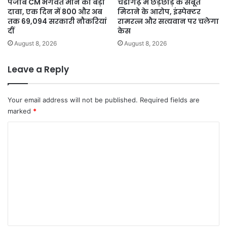
पंजाब CM भगवंत मान का बड़ा
चंडीगढ़ में छेड़छाड़ के सबूत
दावा, एक दिन में 800 और अब
मिटाने के आरोप, इंस्पेक्टर
तक 69,094 सरकारी नौकरियां
रामरत्न और सत्यवान पर चलेगा
दीं
केस
August 8, 2026
August 8, 2026
Leave a Reply
Your email address will not be published.
Required fields are
marked
*
C
o
m
m
e
n
t