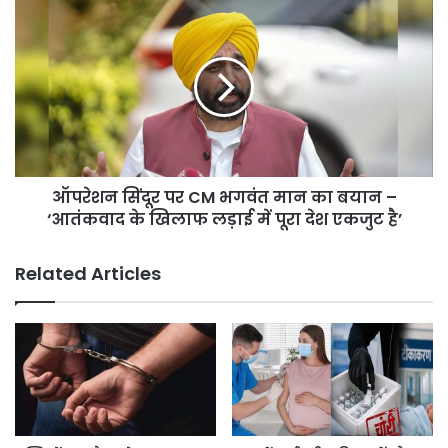
किया
ऑपरेशन
–
सिंदूर
अनिल
पर
विज।
CM
भगवंत
मान
का
बयान
–
ऑपरेशन सिंदूर पर CM भगवंत मान का बयान –
‘आतंकवाद
के
‘आतंकवाद के खिलाफ लड़ाई में पूरा देश एकजुट है’
खिलाफ
लड़ाई
Related Articles
में
पूरा
देश
एकजुट
है’