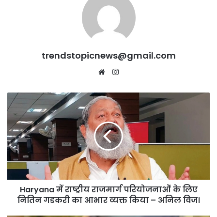
trendstopicnews@gmail.com
Website
Instagram
Haryana
में
राष्ट्रीय
राजमार्ग
परियोजनाओं
के
लिए
नितिन
गडकरी
Haryana में राष्ट्रीय राजमार्ग परियोजनाओं के लिए
का
आभार
नितिन गडकरी का आभार व्यक्त किया – अनिल विज।
व्यक्त