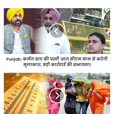
Punjab:
कर्नल
बाठ
की
पत्नी
आज
सीएम
मान
से
Punjab: कर्नल बाठ की पत्नी आज सीएम मान से करेंगी
करेंगी
मुलाकात,
मुलाकात, बड़ी कार्रवाई की संभावना।
बड़ी
कार्रवाई
Punjab
की
में
संभावना।
बढ़ती
गर्मी:
अगले
5
दिनों
में