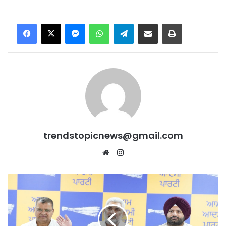
Messenger
WhatsApp
Telegram
Share via Email
Print
trendstopicnews@gmail.com
Website
Instagram
Drugs
के
खिलाफ
बड़ी
कार्रवाई: