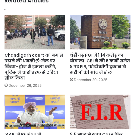
Related Articles
Gujarat
में
बदलाव
की
बयार
Chandigarh court को बम से
चंडीगढ़ PGI में 1.14 करोड़ का
उड़ाने की धमकी:ई-मेल पर
घोटाला: CBI ने की 6 कर्मी समेत
लिखा- ड्रोन से हमला करेंगे,
8 पर FIR, फोटोकॉपी दुकान से
पुलिस ने चारों तरफ से एरिया
मरीजों की ग्रांट में खेल
सील किया
December 20, 2025
December 26, 2025
‘AAP’ ने Punjab में
9.5 साल से रुका Case फिर