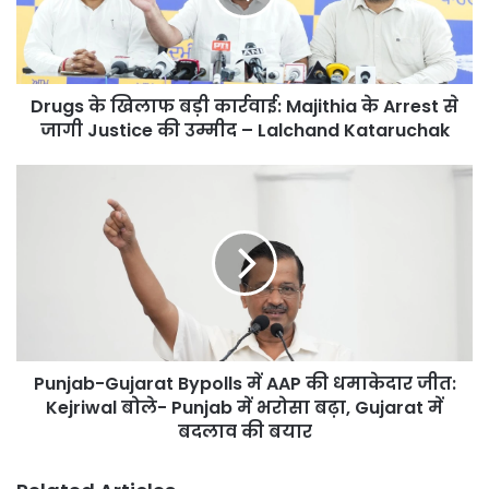
Majithia
के
Arrest
से
Drugs के खिलाफ बड़ी कार्रवाई: Majithia के Arrest से
जागी
Justice
जागी Justice की उम्मीद – Lalchand Kataruchak
की
उम्मीद
Punjab-
–
Gujarat
Lalchand
Bypolls
Kataruchak
में
AAP
की
धमाकेदार
जीत:
Kejriwal
Punjab-Gujarat Bypolls में AAP की धमाकेदार जीत:
बोले-
Punjab
Kejriwal बोले- Punjab में भरोसा बढ़ा, Gujarat में
में
बदलाव की बयार
भरोसा
बढ़ा,