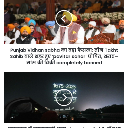
Vidhan
sabha
का
बड़ा
फैसला:
तीन
Takht
Sahib
Punjab Vidhan sabha का बड़ा फैसला: तीन Takht
वाले
शहर
Sahib वाले शहर हुए ‘pavitar sahar’ घोषित, शराब–
हुए
मांस की बिक्री completely banned
‘pavitar
sahar’
आसमान
घोषित,
में
शराब–
जगमगाती
मांस
श्रद्धा:
की
Anandpur
बिक्री
Sahib
completely
में
banned
हुआ
दुनिया