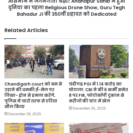
आसमान में जगमगाती श्रद्धा: Anandpur Sahib में हुआ
का
पहला
दुनिया का पहला Religious Drone Show, Guru Tegh
Religious
Bahadur Ji की 350वीं शहादत को Dedicated
Drone
Show,
Related Articles
Guru
Tegh
Bahadur
Ji
की
350वीं
शहादत
को
Dedicated
Chandigarh court को बम से
चंडीगढ़ PGI में 1.14 करोड़ का
उड़ाने की धमकी:ई-मेल पर
घोटाला: CBI ने की 6 कर्मी समेत
लिखा- ड्रोन से हमला करेंगे,
8 पर FIR, फोटोकॉपी दुकान से
पुलिस ने चारों तरफ से एरिया
मरीजों की ग्रांट में खेल
सील किया
December 20, 2025
December 26, 2025