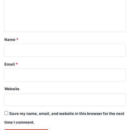
m
e
n
t
*
Name
*
Email
*
Website
Save my name, email, and website in this browser for the next
time I comment.