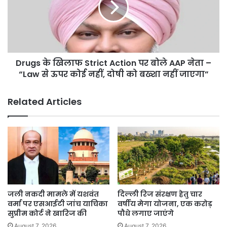
किए
Action
अहम
पर
Evidence
बोले
AAP
नेता
Drugs के खिलाफ Strict Action पर बोले AAP नेता –
–
“Law
“Law से ऊपर कोई नहीं, दोषी को बख्शा नहीं जाएगा”
से
ऊपर
Related Articles
कोई
नहीं,
दोषी
को
बख्शा
नहीं
जाएगा”
जली नकदी मामले में यशवंत
दिल्ली रिज संरक्षण हेतु चार
वर्मा पर एसआईटी जांच याचिका
वर्षीय मेगा योजना, एक करोड़
सुप्रीम कोर्ट ने खारिज की
पौधे लगाए जाएंगे
August 7, 2026
August 7, 2026