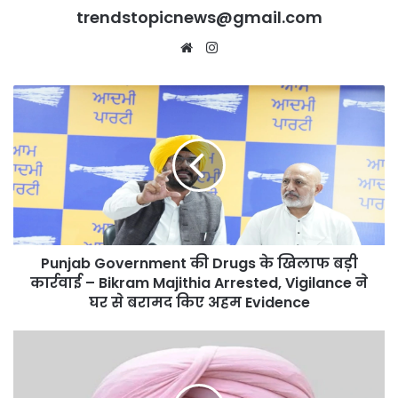
trendstopicnews@gmail.com
Website
Instagram
Punjab
Government
की
Drugs
के
खिलाफ
बड़ी
कार्रवाई
–
Punjab Government की Drugs के खिलाफ बड़ी
Bikram
Majithia
कार्रवाई – Bikram Majithia Arrested, Vigilance ने
Arrested,
घर से बरामद किए अहम Evidence
Vigilance
ने
Drugs
घर
के
से
खिलाफ
बरामद
Strict