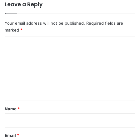
Leave a Reply
Your email address will not be published.
Required fields are
marked
*
C
o
m
m
e
n
t
*
Name
*
Email
*