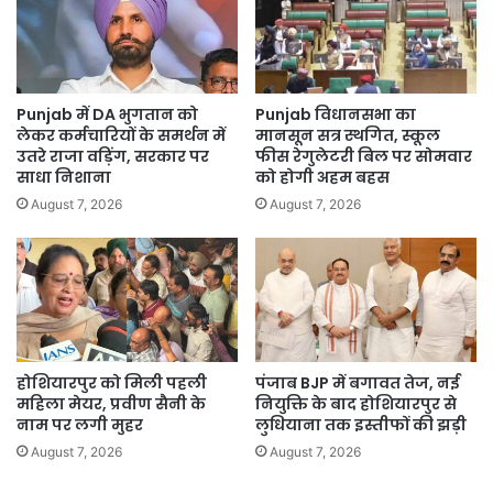
Crore
के
वादे
पर
अब
Punjab में DA भुगतान को
Punjab विधानसभा का
तक
लेकर कर्मचारियों के समर्थन में
मानसून सत्र स्थगित, स्कूल
चुप्पी
उतरे राजा वड़िंग, सरकार पर
फीस रेगुलेटरी बिल पर सोमवार
साधा निशाना
को होगी अहम बहस
August 7, 2026
August 7, 2026
होशियारपुर को मिली पहली
पंजाब BJP में बगावत तेज, नई
महिला मेयर, प्रवीण सैनी के
नियुक्ति के बाद होशियारपुर से
नाम पर लगी मुहर
लुधियाना तक इस्तीफों की झड़ी
August 7, 2026
August 7, 2026