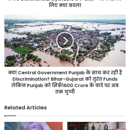
तक
लिए क्या बदला
सस्ते
—
क्या
जानें
Central
आपके
Government
लिए
Punjab
क्या
के
बदला
साथ
कर
रही
है
क्या Central Government Punjab के साथ कर रही है
Discrimination?
Bihar-
Discrimination? Bihar-Gujarat को तुरंत Funds
Gujarat
लेकिन Punjab को सिर्फ़1600 Crore के वादे पर अब
को
तक चुप्पी
तुरंत
Funds
Related Articles
लेकिन
Punjab
को
सिर्फ़1600