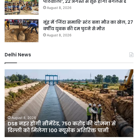
पाठशाला’, 22 अगस्त से शुरू होगा बैगलेस डे
August 8, 2026
नूंह में ‘जिंदा समाधि’ स्टंट बना मौत का खेल, 27
वर्षीय युवक की दम घुटने से मौत
August 8, 2026
Delhi News
दिल्ली
में
बारिश
ने
तोड़ा
15
साल
का
August 8, 2026
ेंटेड, 750 करोड़ की योजना से
दिल्ली में बारिश ने तोड
रिकॉर्ड,
 100 क्यूसेक अतिरिक्त पानी
गिरा पारा; गुरुग्राम म
7
डिग्री