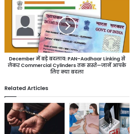
को
December
मिली
में
Jobs;
बड़े
₹2000
बदलाव:
Crore
PAN–
के
Aadhaar
साथ
Linking
Trident
से
Group
लेकर
भी
December में बड़े बदलाव: PAN–Aadhaar Linking से
Commercial
मैदान
Cylinders
लेकर Commercial Cylinders तक सस्ते—जानें आपके
में!
तक
लिए क्या बदला
सस्ते
—
Related Articles
जानें
आपके
लिए
क्या
बदला