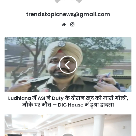
trendstopicnews@gmail.com
Website
Instagram
Ludhiana
में
ASI
ने
Duty
के
दौरान
खुद
को
Ludhiana में ASI ने Duty के दौरान खुद को मारी गोली,
मारी
गोली,
मौके पर मौत — DIG House में हुआ हादसा
मौके
पर
Punjab
मौत
की
—
Jails
DIG