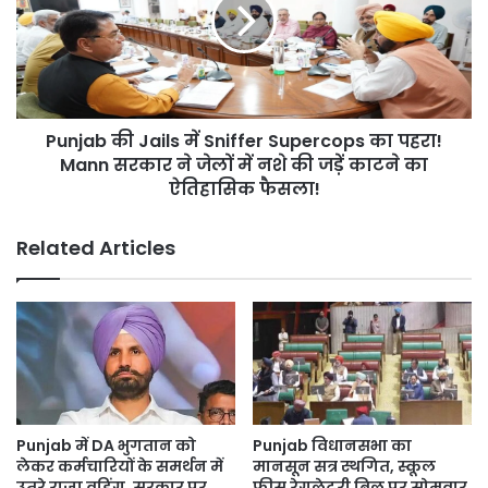
में
House
Sniffer
में
Supercops
हुआ
का
हादसा
पहरा!
Mann
Punjab की Jails में Sniffer Supercops का पहरा!
सरकार
ने
Mann सरकार ने जेलों में नशे की जड़ें काटने का
जेलों
ऐतिहासिक फैसला!
में
नशे
Related Articles
की
जड़ें
काटने
का
ऐतिहासिक
फैसला!
Punjab में DA भुगतान को
Punjab विधानसभा का
लेकर कर्मचारियों के समर्थन में
मानसून सत्र स्थगित, स्कूल
उतरे राजा वड़िंग, सरकार पर
फीस रेगुलेटरी बिल पर सोमवार