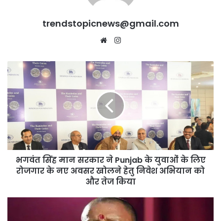
trendstopicnews@gmail.com
Website
Instagram
भगवंत
सिंह
मान
सरकार
ने
Punjab
के
युवाओं
के
भगवंत सिंह मान सरकार ने Punjab के युवाओं के लिए
लिए
रोजगार
रोजगार के नए अवसर खोलने हेतु निवेश अभियान को
के
और तेज किया
नए
अवसर
UP
खोलने
में
हेतु