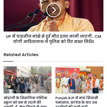
चाइनीज
निवेश
मांझे
अभियान
से
को
हुई
और
मौत
तेज
हत्या
किया
मानी
UP में चाइनीज मांझे से हुई मौत हत्या मानी जाएगी.. CM
जाएगी..
CM
योगी आदित्यनाथ ने पुलिस को दिए सख्त निर्देश
योगी
आदित्यनाथ
Related Articles
ने
पुलिस
को
दिए
सख्त
निर्देश
मोहाली के शिवालिक पब्लिक
Punjab BJP में मचा सियासी
स्कूल को बम से उड़ाने की
घमासान, कांग्रेस के बाद अब
धमकी, ई-मेल मिलते ही मचा
इस्तीफों की लगी झड़ी