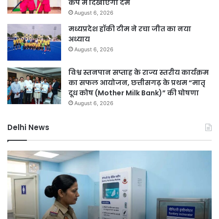
कप में दिखाएंगी दम
August 6, 2026
मध्यप्रदेश हॉकी टीम ने रचा जीत का नया
अध्याय
August 6, 2026
विश्व स्तनपान सप्ताह के राज्य स्तरीय कार्यक्रम
का सफल आयोजन, छत्तीसगढ़ के प्रथम “मातृ
दूध कोष (Mother Milk Bank)” की घोषणा
August 6, 2026
Delhi News
दिल्ली
दिल
हाई
रि
कोर्ट
को
ने
हरा
थानों
भर
में
बना
महिला
की