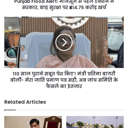
Punjab Flood Alert: मानसून से पहले एक्शन में
बाढ़
सुरक्षा
सरकार, बाढ़ सुरक्षा पर ₹414.75 करोड़ खर्च
पर
₹414.75
110
करोड़
साल
खर्च
पुराने
सबूत
पेश
किए'!
मंत्री
प्रतिमा
बागरी
110 साल पुराने सबूत पेश किए'! मंत्री प्रतिमा बागरी
बोलीं-
मेरा
बोलीं- मेरा जाति प्रमाण पत्र सही, अब जांच समिति के
जाति
फैसले का इंतजार
प्रमाण
पत्र
Related Articles
सही,
अब
जांच
समिति
के