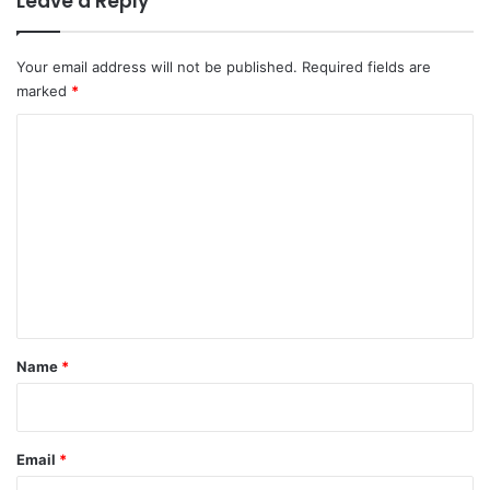
Leave a Reply
Your email address will not be published.
Required fields are
marked
*
C
o
m
m
e
n
t
*
Name
*
Email
*