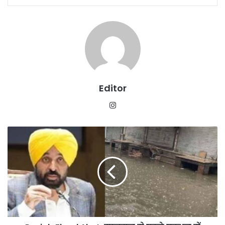
Editor
Instagram
Punjab
Flood
Alert:
मानसून
से
पहले
एक्शन
में
सरकार,