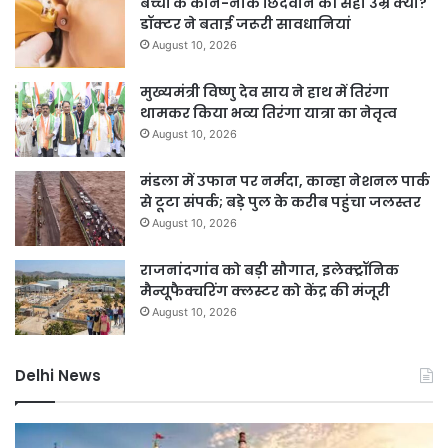
बच्चों के कान-नाक छिदवाने की सही उम्र क्या?
डॉक्टर ने बताई जरूरी सावधानियां
August 10, 2026
मुख्यमंत्री विष्णु देव साय ने हाथ में तिरंगा
थामकर किया भव्य तिरंगा यात्रा का नेतृत्व
August 10, 2026
मंडला में उफान पर नर्मदा, कान्हा नेशनल पार्क
से टूटा संपर्क; बड़े पुल के करीब पहुंचा जलस्तर
August 10, 2026
राजनांदगांव को बड़ी सौगात, इलेक्ट्रॉनिक
मैन्यूफैक्चरिंग क्लस्टर को केंद्र की मंजूरी
August 10, 2026
Delhi News
दिल्ली
D