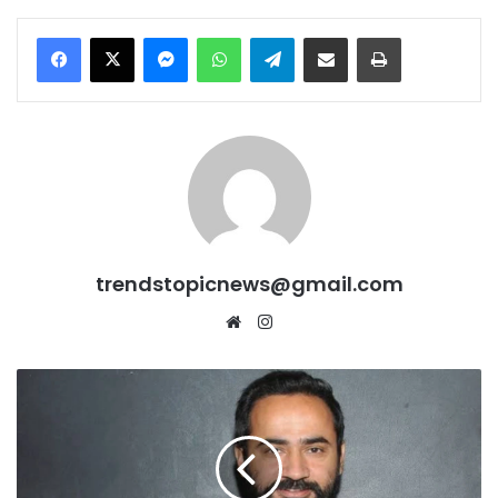
Messenger
WhatsApp
Telegram
Share via Email
Print
trendstopicnews@gmail.com
Website
Instagram
Meet
Hayer
का
बड़ा
हमला
–