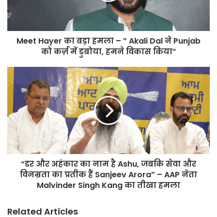
”
Akali
Dal
Meet Hayer का बड़ा हमला – ” Akali Dal ने Punjab
ने
Punjab
को कर्ज़ में डुबोया, हमने विकास किया”
को
कर्ज़
“डर
में
और
डुबोया,
अहंकार
हमने
का
विकास
नाम
किया”
है
Ashu,
जबकि
सेवा
“डर और अहंकार का नाम है Ashu, जबकि सेवा और
और
विनम्रता
विनम्रता का प्रतीक हैं Sanjeev Arora” – AAP नेता
का
Malvinder Singh Kang का तीखा हमला
प्रतीक
हैं
Related Articles
Sanjeev