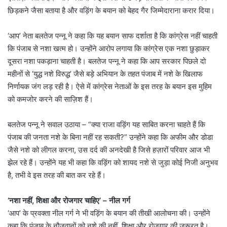
छिड़कने जैसा बताया है और वड़िंग के बयान को बेहद गैर जिम्मेदाराना करार दिया।
‘आप’ नेता बलतेज पन्नू ने कहा कि यह बयान साफ दर्शाता है कि कांग्रेस नहीं चाहती
कि पंजाब से नशा खत्म हो। उन्होंने आरोप लगाया कि कांग्रेस एक नशा छुड़ाकर
दूसरा नशा पकड़ाना चाहती है। बलतेज पन्नू ने कहा कि आप सरकार पिछले दो
महीनों से ‘युद्ध नशे विरुद्ध’ जैसे बड़े अभियान के तहत पंजाब में नशे के खिलाफ
निर्णायक जंग लड़ रही है। ऐसे में कांग्रेस नेताओं के इस तरह के बयान इस मुहिम
को कमजोर करने की साज़िश हैं।
बलतेज पन्नू ने सवाल उठाया – “क्या राजा वड़िंग यह साबित करना चाहते हैं कि
पंजाब की जनता नशे के बिना नहीं रह सकती?” उन्होंने कहा कि अफीम और डोडा
जैसे नशे को लीगल करना, उस दर्द की अनदेखी है जिसे हज़ारों परिवार आज भी
झेल रहे हैं। उन्होंने यह भी कहा कि वड़िंग को शायद नशे से जुड़ा कोई निजी अनुभव
है, तभी वे इस तरह की बात कर रहे हैं।
‘
नशा नहीं
,
शिक्षा और रोजगार चाहिए
’ –
नील गर्ग
‘आप’ के प्रवक्ता नील गर्ग ने भी वड़िंग के बयान की तीखी आलोचना की। उन्होंने
कहा कि पंजाब के नौजवानों को नशे की नहीं, शिक्षा और रोजगार की जरूरत है।