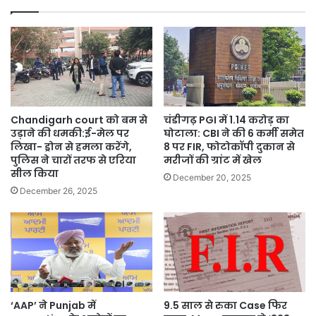
Arora”
–
AAP
नेता
Malvinder
Singh
Kang
का
Chandigarh court को बम से
चंडीगढ़ PGI में 1.14 करोड़ का
तीखा
उड़ाने की धमकी:ई-मेल पर
घोटाला: CBI ने की 6 कर्मी समेत
हमला
लिखा- ड्रोन से हमला करेंगे,
8 पर FIR, फोटोकॉपी दुकान से
पुलिस ने चारों तरफ से एरिया
मरीजों की ग्रांट में खेल
सील किया
December 20, 2025
December 26, 2025
‘AAP’ ने Punjab में
9.5 साल से रुका Case फिर