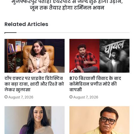
मुजफ्फरपुर पताही एयरपोर्ट से जल्द शुरू होंगी उड़ानें,
तक
तैयार
जून तक तैयार होगा टर्मिनल भवन
होगा
टर्मिनल
Related Articles
भवन
टॉप एक्टर पर प्राइवेट डिटेक्टिव
₹370 बिरयानी विवाद के बाद
का बड़ा दावा, शादी और रिश्ते को
कॉमेडियन प्रणीत मोरे की
लेकर खुलासा
वापसी
August 7, 2026
August 7, 2026