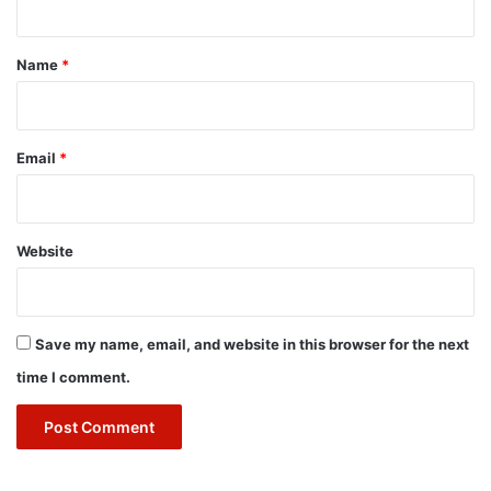
t
*
Name
*
Email
*
Website
Save my name, email, and website in this browser for the next
time I comment.