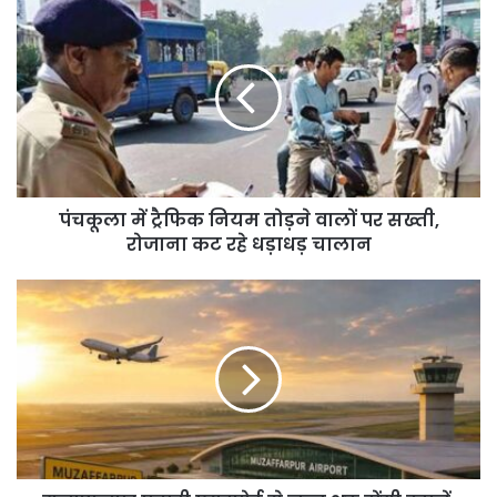
पंचकूला
में
ट्रैफिक
नियम
तोड़ने
वालों
पर
सख्ती,
रोजाना
पंचकूला में ट्रैफिक नियम तोड़ने वालों पर सख्ती,
कट
रहे
रोजाना कट रहे धड़ाधड़ चालान
धड़ाधड़
चालान
मुजफ्फरपुर
पताही
एयरपोर्ट
से
जल्द
शुरू
होंगी
उड़ानें,
जून