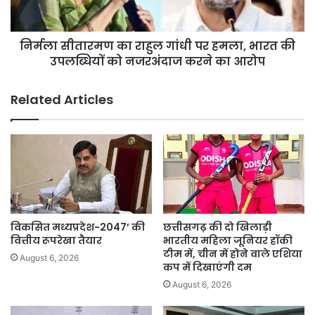
भारत
की
निर्मला सीतारमण का राहुल गांधी पर हमला, भारत की
उपलब्धियों
को
उपलब्धियों को नजरअंदाज करने का आरोप
नजरअंदाज
करने
Related Articles
का
आरोप
विकसित मध्यप्रदेश-2047’ की
छत्तीसगढ़ की दो खिलाड़ी
वित्तीय रूपरेखा तैयार
भारतीय महिला जूनियर हॉकी
टीम में, चीन में होने वाले एशिया
August 6, 2026
कप में दिखाएंगी दम
August 6, 2026