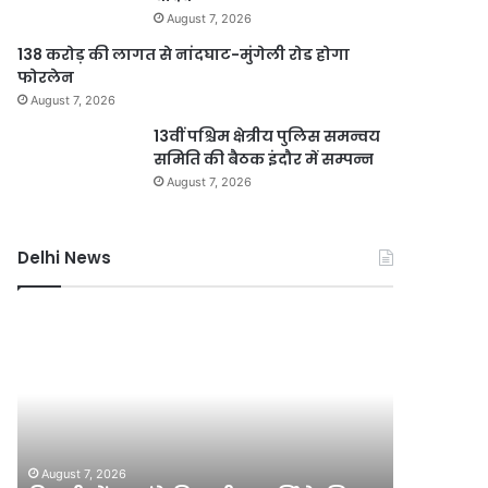
August 7, 2026
138 करोड़ की लागत से नांदघाट-मुंगेली रोड होगा
फोरलेन
August 7, 2026
13वीं पश्चिम क्षेत्रीय पुलिस समन्वय
समिति की बैठक इंदौर में सम्पन्न
August 7, 2026
Delhi News
दिल्ली
जली
में
नकदी
24
मामले
घंटे
में
बिजली
यशवंत
आपूर्ति
वर्मा
August 7, 2
के
पर
जली नकदी
August 7, 2026
लिए
एसआईटी