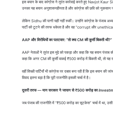
इस बयान के बाद कांग्रेस ने तुरंत कार्रवाई करते हुए Navjot Kaur S
उनका यह बयान अनुशासनहीनता है और कांग्रेस की छवि को नुकसान पहु
लेकिन Sidhu की पत्नी यहीं नहीं रुकीं। उन्होंने कांग्रेस के पंजाब
पार्टी को टूटने की तरफ धकेला है और वह “corrupt और unethical” 
AAP
और विरोधियों का पलटवार:
“
तो क्या
CM
की कुर्सी बिकती थी
?”
AAP नेताओं ने तुरंत इस मुद्दे को पकड़ा और कहा कि यह बयान पंजाब क
कहा कि अगर CM की कुर्सी वाकई ₹500 करोड़ में बिकती थी, तो यह ख
वहीं विपक्षी पार्टियाँ भी कांग्रेस पर दबाव बना रही हैं कि इस बयान 
जंतर-
विवाद इतना बड़ा है कि पूरी राजनीति इसकी चर्चा में है।
मंतर
प्रदर्शन
दूसरी तरफ
—
मान सरकार ने जापान से
₹500
करोड़ का
Invest
पर
बड़े
August 7, 2026
आतंकी
जंतर-मंतर प्रदर्शन पर बड़े
जब पंजाब की राजनीति में “₹500 करोड़ का सूटकेस” चर्चा में था,
साजिश
साजिश का खुलासा, पाकिस्त
का