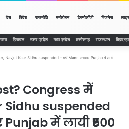
ome
देश
विदेश
राजनीति
मनोरंजन
टेक्नोलॉजी
बिजनेस
लाइफ
ियाणा
हिमाचल
उत्तर प्रदेश
मध्य प्रदेश
छत्तीसगढ़
राजस्थान
बिहार/झ
वाल, Navjot Kaur Sidhu suspended – वहीं Mann सरकार Punjab में लायी
ost? Congress में
r Sidhu suspended
Punjab में लायी ₹500