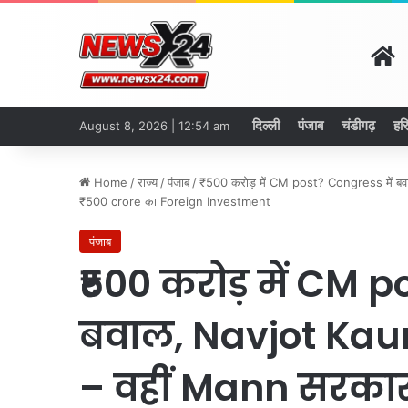
H
दिल्ली
पंजाब
चंडीगढ़
हर
August 8, 2026 | 12:54 am
Home
/
राज्य
/
पंजाब
/
₹500 करोड़ में CM post? Congress में ब
₹500 crore का Foreign Investment
पंजाब
₹500 करोड़ में CM p
बवाल, Navjot Kau
– वहीं Mann सरकार 