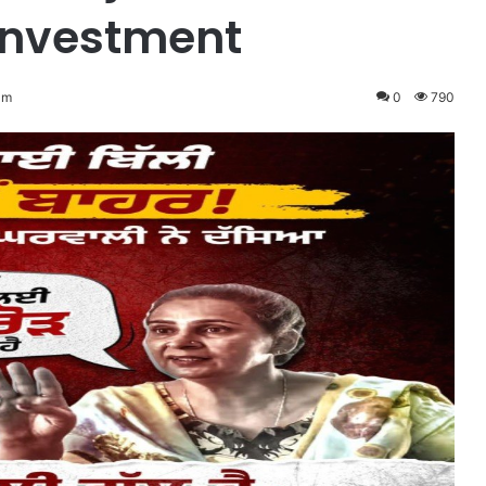
 Investment
am
0
790