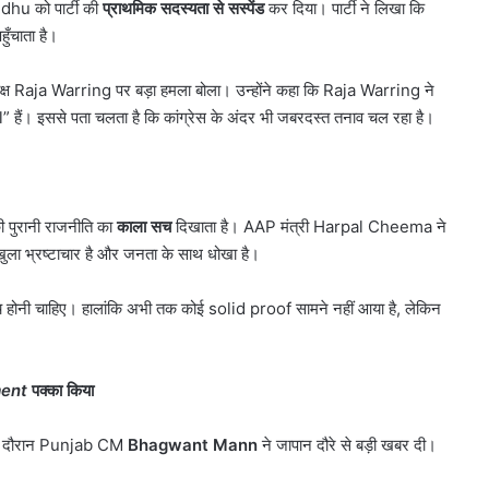
idhu को पार्टी की
प्राथमिक सदस्यता से सस्पेंड
कर दिया। पार्टी ने लिखा कि
ँचाता है।
 अध्यक्ष Raja Warring पर बड़ा हमला बोला। उन्होंने कहा कि Raja Warring ने
हैं। इससे पता चलता है कि कांग्रेस के अंदर भी जबरदस्त तनाव चल रहा है।
ी पुरानी राजनीति का
काला सच
दिखाता है। AAP मंत्री Harpal Cheema ने
ुला भ्रष्टाचार है और जनता के साथ धोखा है।
की जांच होनी चाहिए। हालांकि अभी तक कोई solid proof सामने नहीं आया है, लेकिन
करोल
बाग
में
ment
पक्का किया
नकली
लग्जरी
सामान
 आतंकी
 उसी दौरान Punjab CM
Bhagwant Mann
ने जापान दौरे से बड़ी खबर दी।
August 7, 2026
बेचने
ान से हो रहा
करोल बाग में नकली लग्जरी सामान
वालों