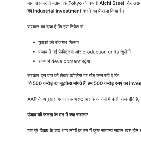
था ऑपरेशन; पेट्रोल बम ह
मान सरकार ने बताया कि Tokyo की कंपनी
Aichi Steel
और उसकी
खुलासा,
तैयारी
का
industrial investment
करने का फैसला किया है।
पाकिस्तान
से
हो
सरकार का दावा है कि इस निवेश से:
रहा
था
युवाओं को रोजगार मिलेगा
ऑपरेशन;
पेट्रोल
पंजाब में नई फैक्ट्रियाँ और production units खुलेंगी
बम
राज्य में development बढ़ेगा
हमले
की
सरकार इस बात को लेकर कांग्रेस पर तंज कस रही है कि
थी
“
वे
500
करोड़ का सूटकेस मांगते हैं
,
हम
500
करोड़ रुपए का
inve
तैयारी
AAP के अनुसार, एक तरफ भ्रष्टाचार के आरोपों में फंसी राजनीति 
पंजाब की जनता के मन में क्या सवाल
?
इस पूरे विवाद के बाद आम लोगों के मन में कुछ सामान्य सवाल खड़े होने लग