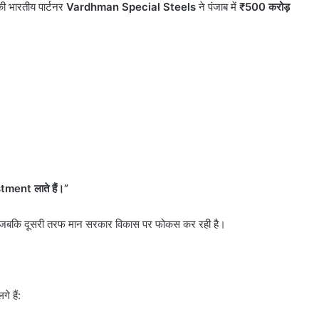
मले की थी
बेचने वालों पर होगी कार्रवाई, हाईकोर्ट
 भारतीय पार्टनर
Vardhman Special Steels
ने पंजाब में
₹500
करोड़
पर
सख्त
होगी
कार्रवाई,
हाईकोर्ट
सख्त
stment
लाते हैं।
”
है, जबकि दूसरी तरफ मान सरकार विकास पर फोकस कर रही है।
े हैं: